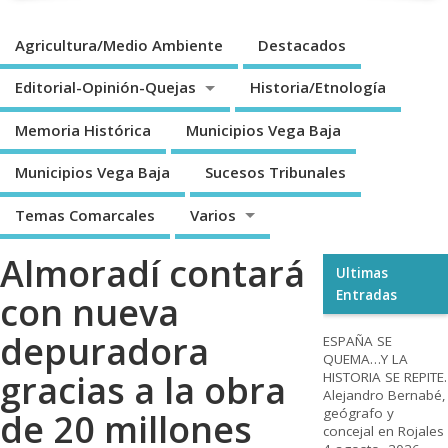
Agricultura/Medio Ambiente
Destacados
Editorial-Opinión-Quejas
Historia/Etnología
Memoria Histórica
Municipios Vega Baja
Municipios Vega Baja
Sucesos Tribunales
Temas Comarcales
Varios
Almoradí contará
Ultimas
Entradas
con nueva
depuradora
ESPAÑA SE
QUEMA…Y LA
gracias a la obra
HISTORIA SE REPITE.
Alejandro Bernabé,
geógrafo y
de 20 millones
concejal en Rojales