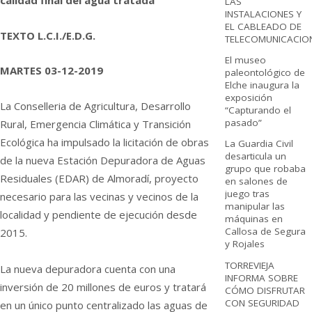
calidad final del agua tratada
LAS
INSTALACIONES Y
EL CABLEADO DE
TEXTO L.C.I./E.D.G.
TELECOMUNICACIO
El museo
MARTES 03-12-2019
paleontológico de
Elche inaugura la
exposición
La Conselleria de Agricultura, Desarrollo
“Capturando el
pasado”
Rural, Emergencia Climática y Transición
Ecológica ha impulsado la licitación de obras
La Guardia Civil
desarticula un
de la nueva Estación Depuradora de Aguas
grupo que robaba
Residuales (EDAR) de Almoradí, proyecto
en salones de
juego tras
necesario para las vecinas y vecinos de la
manipular las
localidad y pendiente de ejecución desde
máquinas en
Callosa de Segura
2015.
y Rojales
TORREVIEJA
La nueva depuradora cuenta con una
INFORMA SOBRE
inversión de 20 millones de euros y tratará
CÓMO DISFRUTAR
CON SEGURIDAD
en un único punto centralizado las aguas de