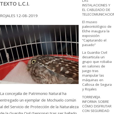
LAS
TEXTO L.C.I.
INSTALACIONES Y
EL CABLEADO DE
TELECOMUNICACIO
ROJALES 12-08-2019
El museo
paleontológico de
Elche inaugura la
exposición
“Capturando el
pasado”
La Guardia Civil
desarticula un
grupo que robaba
en salones de
juego tras
manipular las
máquinas en
Callosa de Segura
y Rojales
La concejalía de Patrimonio Natural ha
TORREVIEJA
entregado un ejemplar de Mochuelo común
INFORMA SOBRE
CÓMO DISFRUTAR
al del Servicio de Protección de la Naturaleza
CON SEGURIDAD
de la Guardia Civil (Seprona) tras ser hallado