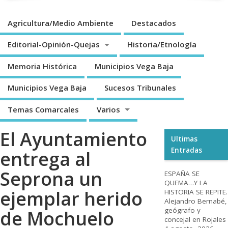
Agricultura/Medio Ambiente
Destacados
Editorial-Opinión-Quejas
Historia/Etnología
Memoria Histórica
Municipios Vega Baja
Municipios Vega Baja
Sucesos Tribunales
Temas Comarcales
Varios
El Ayuntamiento
Ultimas
Entradas
entrega al
Seprona un
ESPAÑA SE
QUEMA…Y LA
ejemplar herido
HISTORIA SE REPITE.
Alejandro Bernabé,
geógrafo y
de Mochuelo
concejal en Rojales