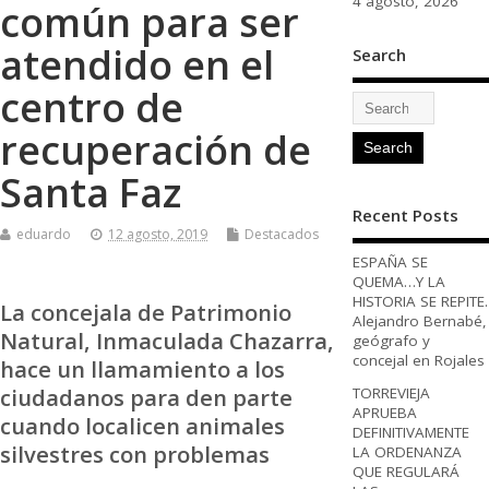
4 agosto, 2026
común para ser
atendido en el
Search
centro de
recuperación de
Santa Faz
Recent Posts
eduardo
12 agosto, 2019
Destacados
ESPAÑA SE
QUEMA…Y LA
HISTORIA SE REPITE.
La concejala de Patrimonio
Alejandro Bernabé,
Natural, Inmaculada Chazarra,
geógrafo y
concejal en Rojales
hace un llamamiento a los
ciudadanos para den parte
TORREVIEJA
APRUEBA
cuando localicen animales
DEFINITIVAMENTE
silvestres con problemas
LA ORDENANZA
QUE REGULARÁ