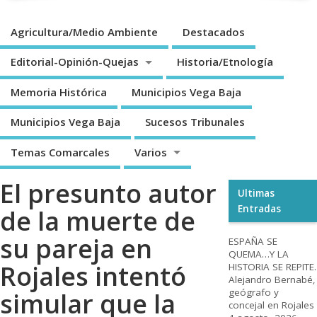
Agricultura/Medio Ambiente
Destacados
Editorial-Opinión-Quejas
Historia/Etnología
Memoria Histórica
Municipios Vega Baja
Municipios Vega Baja
Sucesos Tribunales
Temas Comarcales
Varios
El presunto autor
Ultimas
Entradas
de la muerte de
su pareja en
ESPAÑA SE
QUEMA…Y LA
Rojales intentó
HISTORIA SE REPITE.
Alejandro Bernabé,
geógrafo y
simular que la
concejal en Rojales