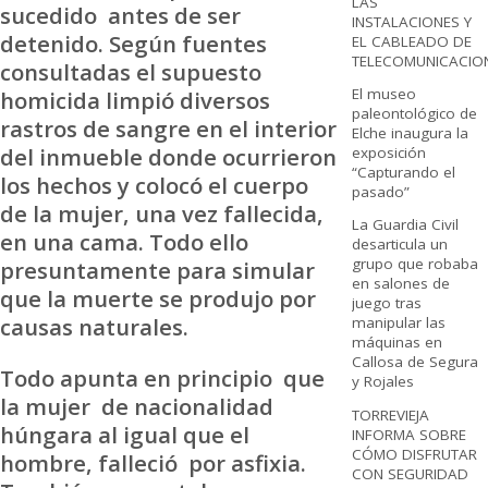
LAS
sucedido antes de ser
INSTALACIONES Y
detenido. Según fuentes
EL CABLEADO DE
TELECOMUNICACIO
consultadas el supuesto
El museo
homicida limpió diversos
paleontológico de
rastros de sangre en el interior
Elche inaugura la
del inmueble donde ocurrieron
exposición
“Capturando el
los hechos y colocó el cuerpo
pasado”
de la mujer, una vez fallecida,
La Guardia Civil
en una cama. Todo ello
desarticula un
grupo que robaba
presuntamente para simular
en salones de
que la muerte se produjo por
juego tras
causas naturales.
manipular las
máquinas en
Callosa de Segura
Todo apunta en principio que
y Rojales
la mujer de nacionalidad
TORREVIEJA
húngara al igual que el
INFORMA SOBRE
CÓMO DISFRUTAR
hombre, falleció por asfixia.
CON SEGURIDAD