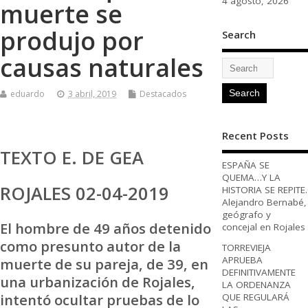
4 agosto, 2026
muerte se
produjo por
Search
causas naturales
eduardo
3 abril, 2019
Destacados
Recent Posts
TEXTO E. DE GEA
ESPAÑA SE
QUEMA…Y LA
ROJALES 02-04-2019
HISTORIA SE REPITE.
Alejandro Bernabé,
geógrafo y
El hombre de 49 años detenido
concejal en Rojales
como presunto autor de la
TORREVIEJA
APRUEBA
muerte de su pareja, de 39, en
DEFINITIVAMENTE
una urbanización de Rojales,
LA ORDENANZA
intentó ocultar pruebas de lo
QUE REGULARÁ