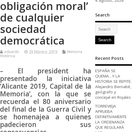
4 agosto, 2026
obligación moral’
de cualquier
Search
sociedad
democrática
eduardo
25 febrero, 2019
Memoria
Histórica
Recent Posts
– El president ha
ESPAÑA SE
QUEMA…Y LA
presentado la iniciativa
HISTORIA SE REPITE.
‘Alicante 2019, Capital de la
Alejandro Bernabé,
Memoria’, con la que se
geógrafo y
concejal en Rojales
recuerda el 80 aniversario
TORREVIEJA
del final de la Guerra Civil y
APRUEBA
se homenajea a quienes
DEFINITIVAMENTE
LA ORDENANZA
padecieron sus
QUE REGULARÁ