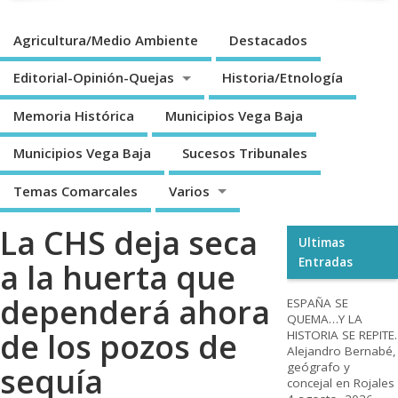
Agricultura/Medio Ambiente
Destacados
Editorial-Opinión-Quejas
Historia/Etnología
Memoria Histórica
Municipios Vega Baja
Municipios Vega Baja
Sucesos Tribunales
Temas Comarcales
Varios
La CHS deja seca
Ultimas
Entradas
a la huerta que
dependerá ahora
ESPAÑA SE
QUEMA…Y LA
de los pozos de
HISTORIA SE REPITE.
Alejandro Bernabé,
geógrafo y
sequía
concejal en Rojales