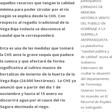
participativos
aquellos recursos que tengan la calidad
JORNADAS DE
mínima para poder circular por el río
MEMORIA
según se explica desde la CHS. Con
HISTÓRICA VIENTO
respecto al regadío tradicional de la
DEL PUEBLO EN
Vega Baja todavía se desconoce el
HOMENAJE A LA
GUERRILLA
caudal que le corresponderá.
ANTIFRANQUISTA.
La plataforma
Esta es una de las medidas que tomará
“sanidad pública y
la CHS ante la grave sequía que padece
de calidad” acusa al
la cuenca y que afectará de forma
Gobierno
significativa al cultivo masivo de
Valenciano de
ocultar la situación
hortalizas de invierno de la huerta de la
del departamento
Vega Baja (24.000 hectáreas). La CHS ya
de Torrevieja
anunció que a partir del día 1 de
Quienes Somos
noviembre y hasta el 15 enero no
Un incendio en El
discurrirá agua por el cauce del río
Recorral de Rojales
Segura destinada al riego.
es extinguido