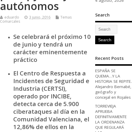
4 agosto, 2026
autónomos
Search
eduardo
3 junio, 2016
Temas
Comarcales
Se celebrará el próximo 10
de junio y tendrá un
carácter eminentemente
Recent Posts
práctico
ESPAÑA SE
El Centro de Respuesta a
QUEMA…Y LA
Incidentes de Seguridad e
HISTORIA SE REPITE.
Alejandro Bernabé,
Industria (CERTSI),
geógrafo y
operado por INCIBE,
concejal en Rojales
detecta cerca de 5.900
TORREVIEJA
ciberataques al día en la
APRUEBA
DEFINITIVAMENTE
Comunidad Valenciana, el
LA ORDENANZA
12,86% de ellos en la
QUE REGULARÁ