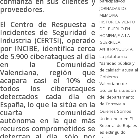
confianza en sus clientes y
participativos
proveedores.
JORNADAS DE
MEMORIA
HISTÓRICA VIENTO
El Centro de Respuesta a
DEL PUEBLO EN
Incidentes de Seguridad e
HOMENAJE A LA
Industria (CERTSI), operado
GUERRILLA
por INCIBE, identifica cerca
ANTIFRANQUISTA.
de 5.900 ciberataques al día
La plataforma
en la Comunidad
“sanidad pública y
de calidad” acusa al
Valenciana, región que
Gobierno
acapara casi el 10% de
Valenciano de
todos los ciberataques
ocultar la situación
detectados cada día en
del departamento
España, lo que la sitúa en la
de Torrevieja
cuarta comunidad
Quienes Somos
autónoma en la que más
Un incendio en El
Recorral de Rojales
recursos comprometidos se
es extinguido
detectan al día, sólo por