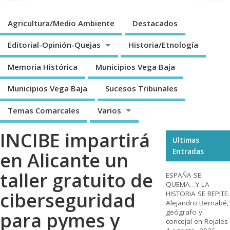
Agricultura/Medio Ambiente
Destacados
Editorial-Opinión-Quejas
Historia/Etnología
Memoria Histórica
Municipios Vega Baja
Municipios Vega Baja
Sucesos Tribunales
Temas Comarcales
Varios
INCIBE impartirá
Ultimas
Entradas
en Alicante un
taller gratuito de
ESPAÑA SE
QUEMA…Y LA
ciberseguridad
HISTORIA SE REPITE.
Alejandro Bernabé,
geógrafo y
para pymes y
concejal en Rojales