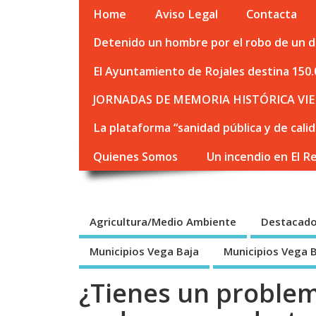
Home
Aviso Legal
Contacta
Detenido un hombre por el robo de un de
El Ayuntamiento de Rojales destina 150.
JORNADAS DE MEMORIA HISTÓRICA VIE
La plataforma “sanidad pública y de cali
Quienes Somos
Un incendio en El R
Agricultura/Medio Ambiente
Destacad
Municipios Vega Baja
Municipios Vega 
¿Tienes un problem