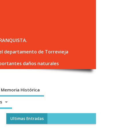
RANQUISTA.
 del departamento de Torrevieja
mportantes daños naturales
Memoria Histórica
os
Ultimas Entradas