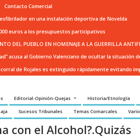
Contacto Comercial
sfibrilador en una instalación deportiva de Novelda
000 euros a los presupuestos participativos
NTO DEL PUEBLO EN HOMENAJE A LA GUERRILLA ANTIF
dad” acusa al Gobierno Valenciano de ocultar la situación
ecorral de Rojales es extinguido rápidamente evitando i
os
Editorial-Opinión-Quejas
Historia/Etnología
Baja
Sucesos Tribunales
Temas Comarcales
Vari
a con el Alcohol?.Quizás