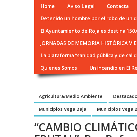
Home
Aviso Legal
Contacta
Detenido un hombre por el robo de un de
El Ayuntamiento de Rojales destina 150.
JORNADAS DE MEMORIA HISTÓRICA VIE
La plataforma “sanidad pública y de cali
Quienes Somos
Un incendio en El R
Agricultura/Medio Ambiente
Destacad
Municipios Vega Baja
Municipios Vega 
“CAMBIO CLIMÁTI