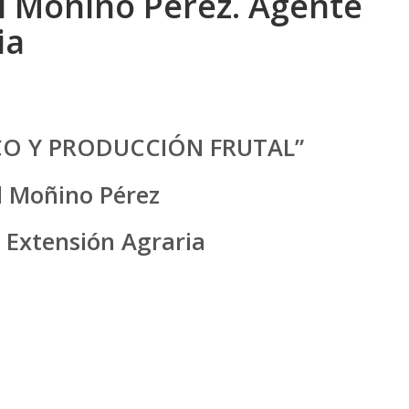
l Moñino Pérez. Agente
ia
CO Y PRODUCCIÓN FRUTAL”
l Moñino Pérez
 Extensión Agraria