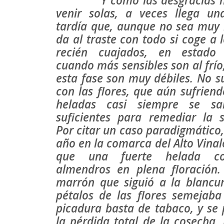
Y como las desgracias n
venir solas, a veces llega un
tardía que, aunque no sea muy 
da al traste con todo si coge a l
recién cuajados, en estado 
cuando más sensibles son al frío
esta fase son muy débiles. No s
con las flores, que aún sufriend
heladas casi siempre se sa
suficientes para remediar la s
Por citar un caso paradigmático
año en la comarca del Alto Vinal
que una fuerte helada co
almendros en plena floración.
marrón que siguió a la blancu
pétalos de las flores semejaba
picadura basta de tabaco, y se
la pérdida total de la cosecha.