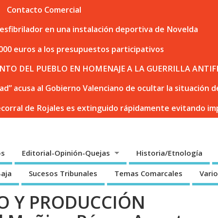
Contacto Comercial
sfibrilador en una instalación deportiva de Novelda
000 euros a los presupuestos participativos
NTO DEL PUEBLO EN HOMENAJE A LA GUERRILLA ANTIF
dad” acusa al Gobierno Valenciano de ocultar la situación
ecorral de Rojales es extinguido rápidamente evitando i
os
Editorial-Opinión-Quejas
Historia/Etnología
Baja
Sucesos Tribunales
Temas Comarcales
Vari
CO Y PRODUCCIÓN