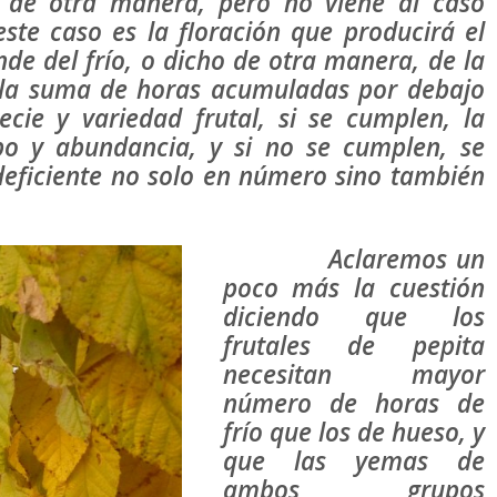
 de otra manera, pero no viene al caso
ste caso es la floración que producirá el
nde del frío, o dicho de otra manera, de la
s la suma de horas acumuladas por debajo
cie y variedad frutal, si se cumplen, la
po y abundancia, y si no se cumplen, se
deficiente no solo en número sino también
Aclaremos un
poco más la cuestión
diciendo que los
frutales de pepita
necesitan mayor
número de horas de
frío que los de hueso, y
que las yemas de
ambos grupos