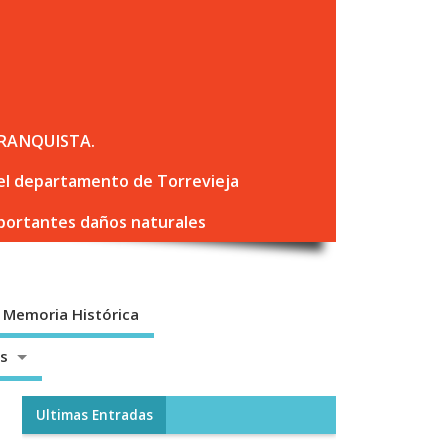
RANQUISTA.
 del departamento de Torrevieja
mportantes daños naturales
Memoria Histórica
os
Ultimas Entradas