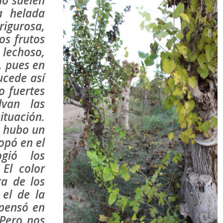
o suelen
a helada
rigurosa,
os frutos
lechoso,
, pues en
ucede así
o fuertes
lvan las
ituación.
, hubo un
opó en el
gió los
 El color
ra de los
 el de la
 pensó en
 Pero nos