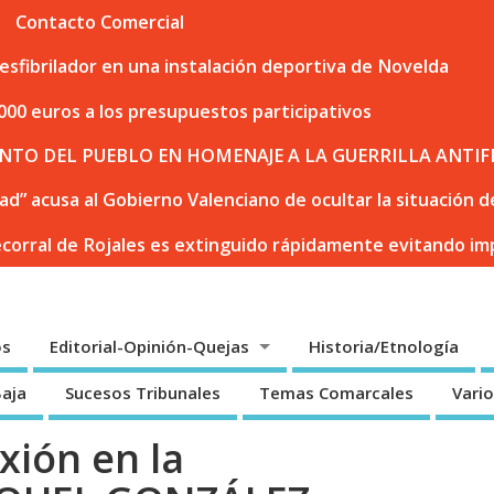
Contacto Comercial
sfibrilador en una instalación deportiva de Novelda
000 euros a los presupuestos participativos
NTO DEL PUEBLO EN HOMENAJE A LA GUERRILLA ANTIF
dad” acusa al Gobierno Valenciano de ocultar la situación
ecorral de Rojales es extinguido rápidamente evitando i
os
Editorial-Opinión-Quejas
Historia/Etnología
Baja
Sucesos Tribunales
Temas Comarcales
Vari
xión en la