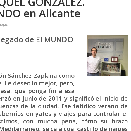
MIQUEL GONZÁLEZ.
NDO en Alicante
uejas
legado de El MUNDO
ión Sánchez Zaplana como
e. Le deseo lo mejor, pero,
ldesa, que ponga fin a esa
zó en junio de 2011 y significó el inicio de
üenzas de la ciudad. Ese fatídico verano de
bernios en yates y viajes para controlar el
istimos, con mucha pena, cómo su brazo
 Mediterráneo, se caía cuál castillo de naipes