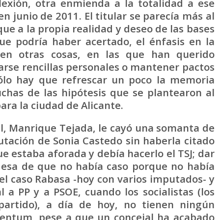
lexión, otra enmienda a la totalidad a ese
n junio de 2011. El titular se parecía más al
ue a la propia realidad y deseo de las bases
ue podría haber acertado, el énfasis en la
 en otras cosas, en las que han querido
arse rencillas personales o mantener pactos
ólo hay que refrescar un poco la memoria
chas de las hipótesis que se plantearon al
para la ciudad de Alicante.
al, Manrique Tejada, le cayó una somanta de
utación de Sonia Castedo sin haberla citado
ue estaba aforada y debía hacerlo el TSJ; dar
aldesa de que no había caso porque no había
l caso Rabasa -hoy con varios imputados- y
 a PP y a PSOE, cuando los socialistas (los
partido), a día de hoy, no tienen ningún
centum, pese a que un concejal ha acabado