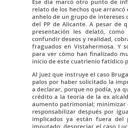
Ese día marcó otro punto de inf
relato de los hechos que arrancó e
anhelo de un grupo de intereses q
del PP de Alicante. A pesar de q
presentación les delató, como
confundir deseos y realidad, cobr
fraguados en Vistahermosa. Y s
para ver cómo han finalizado mu
inicio de este cuatrienio fatídico 
Al juez que instruye el caso Brug
palos por haber solicitado la imp
a declarar, porque no podía, ya q
crédito a la teoría de la ex alc
aumento patrimonial; minimizar e
responsabilizar después por igual
implicados ya están fuera del 
imputado; despreciar el caso Lu