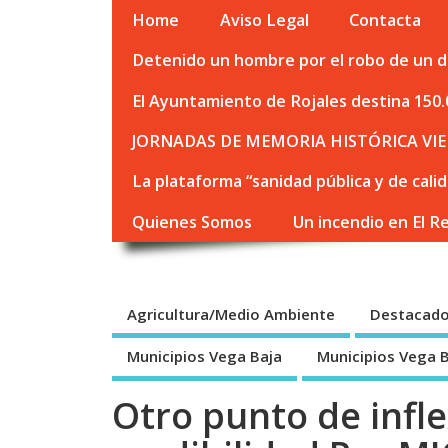
Home
Aviso Legal
Contacta
Detenido un hombre por el robo de un de
El Ayuntamiento de Rojales destina 150.
JORNADAS DE MEMORIA HISTÓRICA VIE
La plataforma “sanidad pública y de cali
Quienes Somos
Un incendio en El R
Agricultura/Medio Ambiente
Destacad
Municipios Vega Baja
Municipios Vega 
Otro punto de infle