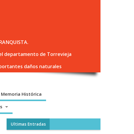
RANQUISTA.
 del departamento de Torrevieja
mportantes daños naturales
Memoria Histórica
os
Ultimas Entradas