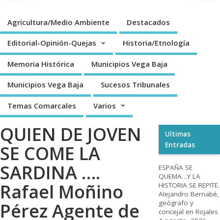
Agricultura/Medio Ambiente
Destacados
Editorial-Opinión-Quejas
Historia/Etnología
Memoria Histórica
Municipios Vega Baja
Municipios Vega Baja
Sucesos Tribunales
Temas Comarcales
Varios
QUIEN DE JOVEN
Ultimas
Entradas
SE COME LA
SARDINA ….
ESPAÑA SE
QUEMA…Y LA
Rafael Moñino
HISTORIA SE REPITE.
Alejandro Bernabé,
geógrafo y
Pérez Agente de
concejal en Rojales