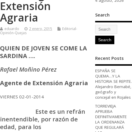
4 agosto, 2026
Extensión
Agraria
Search
eduardo
2 enero, 2015
Editorial-
Opinión-Quejas
QUIEN DE JOVEN SE COME LA
SARDINA
….
Recent Posts
Rafael Moñino Pérez
ESPAÑA SE
QUEMA…Y LA
HISTORIA SE REPITE.
Agente de Extensión Agraria
Alejandro Bernabé,
geógrafo y
VIERNES 02-01-2014
concejal en Rojales
TORREVIEJA
Este es un refrán
APRUEBA
DEFINITIVAMENTE
inentendible, por razón de
LA ORDENANZA
edad, para los
QUE REGULARÁ