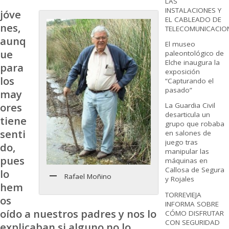
LAS
INSTALACIONES Y
jóve
EL CABLEADO DE
nes,
TELECOMUNICACIO
aunq
El museo
ue
paleontológico de
Elche inaugura la
para
exposición
los
“Capturando el
pasado”
may
ores
La Guardia Civil
desarticula un
tiene
grupo que robaba
senti
en salones de
juego tras
do,
manipular las
pues
máquinas en
Callosa de Segura
lo
Rafael Moñino
y Rojales
hem
TORREVIEJA
os
INFORMA SOBRE
oído a nuestros padres y nos lo
CÓMO DISFRUTAR
CON SEGURIDAD
explicaban si alguno no lo