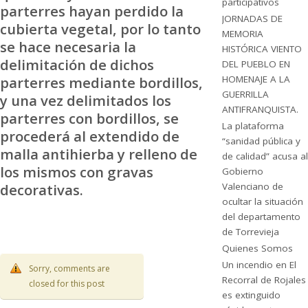
participativos
parterres hayan perdido la
JORNADAS DE
cubierta vegetal, por lo tanto
MEMORIA
se hace necesaria la
HISTÓRICA VIENTO
delimitación de dichos
DEL PUEBLO EN
HOMENAJE A LA
parterres mediante bordillos,
GUERRILLA
y una vez delimitados los
ANTIFRANQUISTA.
parterres con bordillos, se
La plataforma
procederá al extendido de
“sanidad pública y
malla antihierba y relleno de
de calidad” acusa al
los mismos con gravas
Gobierno
Valenciano de
decorativas.
ocultar la situación
del departamento
de Torrevieja
Quienes Somos
Un incendio en El
Sorry, comments are
Recorral de Rojales
closed for this post
es extinguido