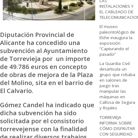
LAS
INSTALACIONES Y
EL CABLEADO DE
TELECOMUNICACIO
El museo
paleontológico de
Diputación Provincial de
Elche inaugura la
Alicante ha concedido una
exposición
“Capturando el
subvención al Ayuntamiento
pasado”
de Torrevieja por un importe
La Guardia Civil
de 49.786 euros en concepto
desarticula un
de obras de mejora de la Plaza
grupo que robaba
en salones de
del Molino, sita en el barrio de
juego tras
El Calvario.
manipular las
máquinas en
Callosa de Segura
Gómez Candel ha indicado que
y Rojales
dicha subvención ha sido
TORREVIEJA
solicitada por el consistorio
INFORMA SOBRE
torrevejense con la finalidad
CÓMO DISFRUTAR
CON SEGURIDAD
de realizar diversos trabajos