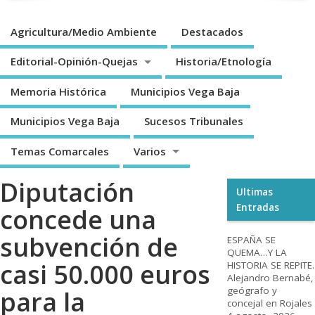
Agricultura/Medio Ambiente
Destacados
Editorial-Opinión-Quejas
Historia/Etnología
Memoria Histórica
Municipios Vega Baja
Municipios Vega Baja
Sucesos Tribunales
Temas Comarcales
Varios
Diputación
Ultimas
Entradas
concede una
subvención de
ESPAÑA SE
QUEMA…Y LA
casi 50.000 euros
HISTORIA SE REPITE.
Alejandro Bernabé,
geógrafo y
para la
concejal en Rojales