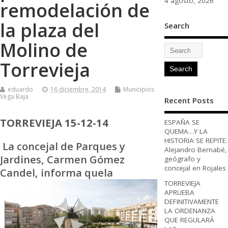
4 agosto, 2026
remodelación de
la plaza del
Search
Molino de
Torrevieja
eduardo
16 diciembre, 2014
Municipios
Vega Baja
Recent Posts
TORREVIEJA 15-12-14
ESPAÑA SE
QUEMA…Y LA
HISTORIA SE REPITE.
La concejal de Parques y
Alejandro Bernabé,
Jardines, Carmen Gómez
geógrafo y
concejal en Rojales
Candel, informa que
la
TORREVIEJA
APRUEBA
DEFINITIVAMENTE
LA ORDENANZA
QUE REGULARÁ