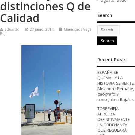
4 agosto, 2026
distinciones Q de
Calidad
Search
eduardo
27 junio, 2014
Municipios Vega
Baja
Recent Posts
ESPAÑA SE
QUEMA…Y LA
HISTORIA SE REPITE.
Alejandro Bernabé,
geógrafo y
concejal en Rojales
TORREVIEJA
APRUEBA
DEFINITIVAMENTE
LA ORDENANZA
QUE REGULARÁ