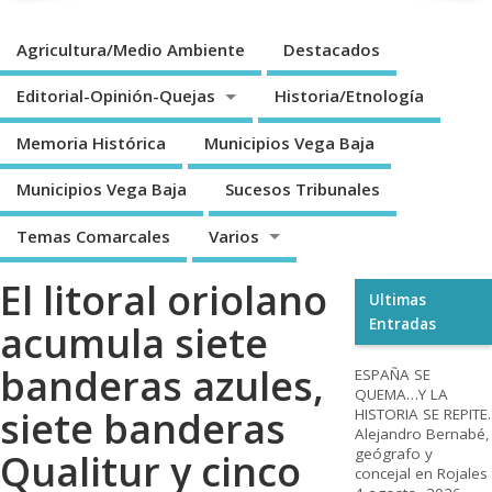
Agricultura/Medio Ambiente
Destacados
Editorial-Opinión-Quejas
Historia/Etnología
Memoria Histórica
Municipios Vega Baja
Municipios Vega Baja
Sucesos Tribunales
Temas Comarcales
Varios
El litoral oriolano
Ultimas
Entradas
acumula siete
banderas azules,
ESPAÑA SE
QUEMA…Y LA
siete banderas
HISTORIA SE REPITE.
Alejandro Bernabé,
geógrafo y
Qualitur y cinco
concejal en Rojales