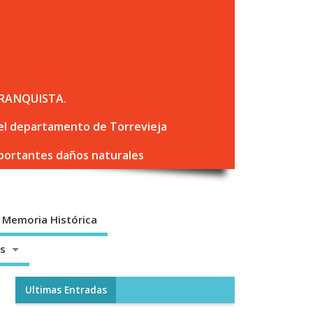
RANQUISTA.
 del departamento de Torrevieja
mportantes daños naturales
Memoria Histórica
os
Ultimas Entradas