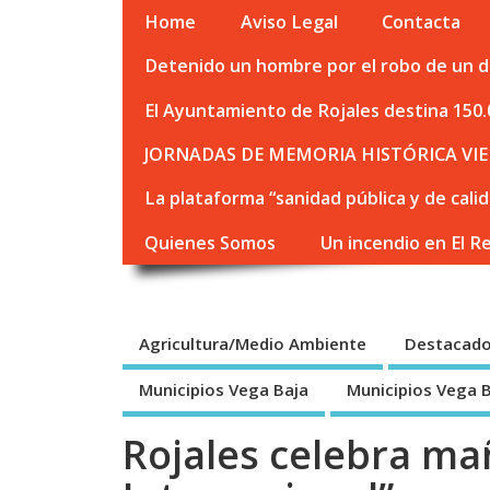
Home
Aviso Legal
Contacta
Detenido un hombre por el robo de un de
El Ayuntamiento de Rojales destina 150.
JORNADAS DE MEMORIA HISTÓRICA VIE
La plataforma “sanidad pública y de cali
Quienes Somos
Un incendio en El R
Agricultura/Medio Ambiente
Destacad
Municipios Vega Baja
Municipios Vega 
Rojales celebra ma