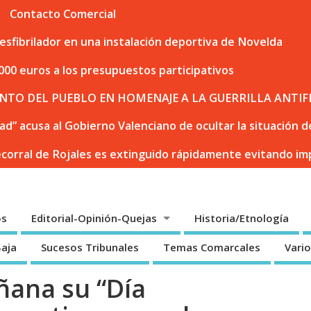
Contacto Comercial
sfibrilador en una instalación deportiva de Novelda
000 euros a los presupuestos participativos
NTO DEL PUEBLO EN HOMENAJE A LA GUERRILLA ANTIF
dad” acusa al Gobierno Valenciano de ocultar la situación
ecorral de Rojales es extinguido rápidamente evitando i
os
Editorial-Opinión-Quejas
Historia/Etnología
Baja
Sucesos Tribunales
Temas Comarcales
Vari
ñana su “Día