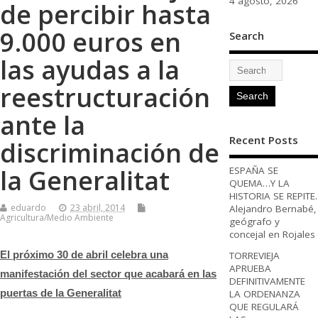
4 agosto, 2026
de percibir hasta
9.000 euros en
Search
las ayudas a la
reestructuración
ante la
Recent Posts
discriminación de
la Generalitat
ESPAÑA SE
QUEMA…Y LA
HISTORIA SE REPITE.
eduardo
23 abril, 2014
Alejandro Bernabé,
Agricultura/Medio Ambiente
geógrafo y
concejal en Rojales
El próximo 30 de abril celebra una
TORREVIEJA
APRUEBA
manifestación del sector que acabará en las
DEFINITIVAMENTE
puertas de la Generalitat
LA ORDENANZA
QUE REGULARÁ