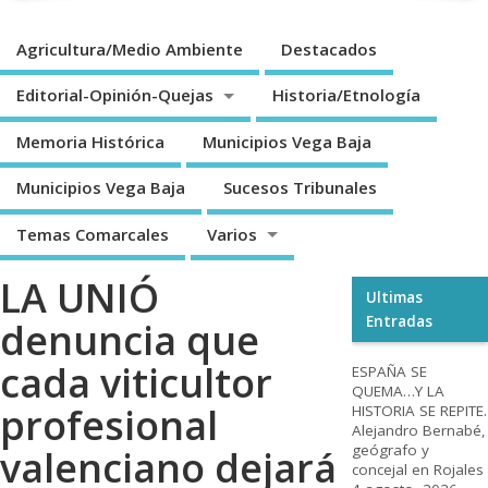
Agricultura/Medio Ambiente
Destacados
Editorial-Opinión-Quejas
Historia/Etnología
Memoria Histórica
Municipios Vega Baja
Municipios Vega Baja
Sucesos Tribunales
Temas Comarcales
Varios
LA UNIÓ
Ultimas
Entradas
denuncia que
cada viticultor
ESPAÑA SE
QUEMA…Y LA
profesional
HISTORIA SE REPITE.
Alejandro Bernabé,
geógrafo y
valenciano dejará
concejal en Rojales