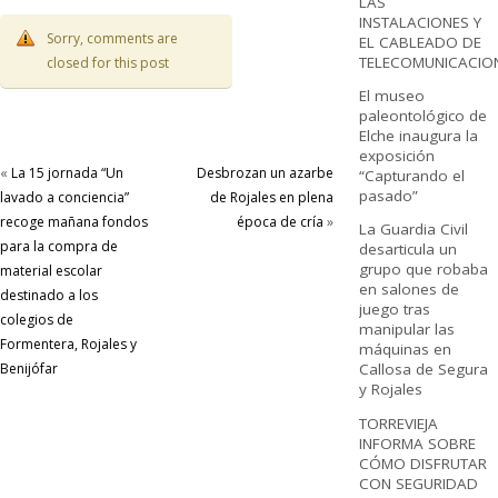
LAS
INSTALACIONES Y
Sorry, comments are
EL CABLEADO DE
TELECOMUNICACIO
closed for this post
El museo
paleontológico de
Elche inaugura la
exposición
«
La 15 jornada “Un
Desbrozan un azarbe
“Capturando el
pasado”
lavado a conciencia”
de Rojales en plena
recoge mañana fondos
época de cría
»
La Guardia Civil
para la compra de
desarticula un
grupo que robaba
material escolar
en salones de
destinado a los
juego tras
colegios de
manipular las
Formentera, Rojales y
máquinas en
Callosa de Segura
Benijófar
y Rojales
TORREVIEJA
INFORMA SOBRE
CÓMO DISFRUTAR
CON SEGURIDAD