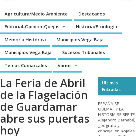
Agricultura/Medio Ambiente
Destacados
Editorial-Opinión-Quejas
Historia/Etnología
Memoria Histórica
Municipios Vega Baja
Municipios Vega Baja
Sucesos Tribunales
Temas Comarcales
Varios
La Feria de Abril
Ultimas
Entradas
de la Flagelación
de Guardamar
ESPAÑA SE
QUEMA…Y LA
abre sus puertas
HISTORIA SE REPITE.
Alejandro Bernabé,
geógrafo y
hoy
concejal en Rojales