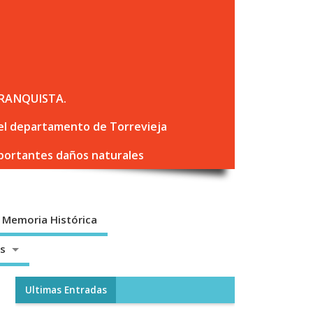
RANQUISTA.
 del departamento de Torrevieja
mportantes daños naturales
Memoria Histórica
os
Ultimas Entradas