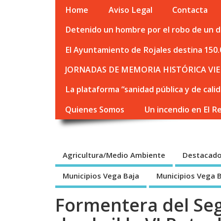
Home
Aviso Legal
Contacta
Detenido un hombre por el robo de un de
El Ayuntamiento de Rojales destina 150.
JORNADAS DE MEMORIA HISTÓRICA VIE
La plataforma “sanidad pública y de cali
Quienes Somos
Un incendio en El R
Agricultura/Medio Ambiente
Destacad
Municipios Vega Baja
Municipios Vega 
Formentera del Seg