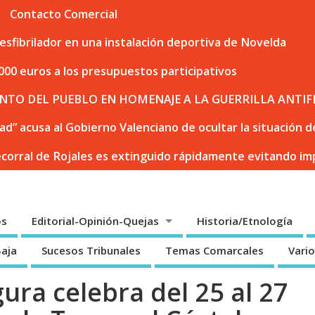
Contacto Comercial
sfibrilador en una instalación deportiva de Novelda
000 euros a los presupuestos participativos
NTO DEL PUEBLO EN HOMENAJE A LA GUERRILLA ANTIF
dad” acusa al Gobierno Valenciano de ocultar la situación
ecorral de Rojales es extinguido rápidamente evitando i
os
Editorial-Opinión-Quejas
Historia/Etnología
Baja
Sucesos Tribunales
Temas Comarcales
Vari
ura celebra del 25 al 27