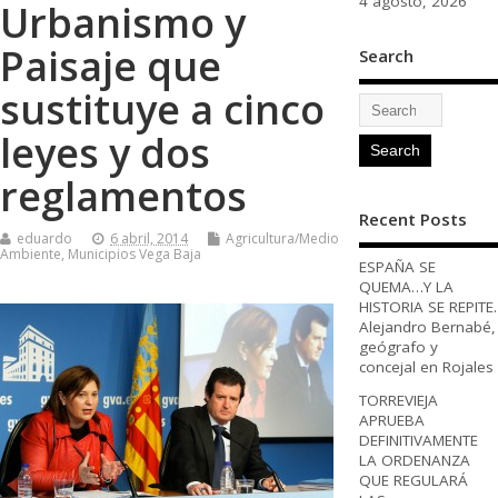
4 agosto, 2026
Urbanismo y
Paisaje que
Search
sustituye a cinco
leyes y dos
reglamentos
Recent Posts
eduardo
6 abril, 2014
Agricultura/Medio
Ambiente
,
Municipios Vega Baja
ESPAÑA SE
QUEMA…Y LA
HISTORIA SE REPITE.
Alejandro Bernabé,
geógrafo y
concejal en Rojales
TORREVIEJA
APRUEBA
DEFINITIVAMENTE
LA ORDENANZA
QUE REGULARÁ