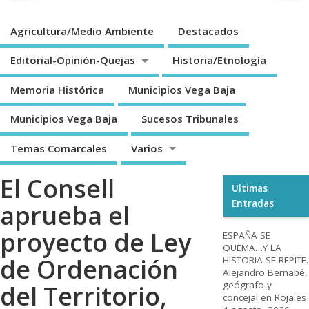
Agricultura/Medio Ambiente
Destacados
Editorial-Opinión-Quejas
Historia/Etnología
Memoria Histórica
Municipios Vega Baja
Municipios Vega Baja
Sucesos Tribunales
Temas Comarcales
Varios
El Consell
Ultimas
Entradas
aprueba el
proyecto de Ley
ESPAÑA SE
QUEMA…Y LA
de Ordenación
HISTORIA SE REPITE.
Alejandro Bernabé,
geógrafo y
del Territorio,
concejal en Rojales