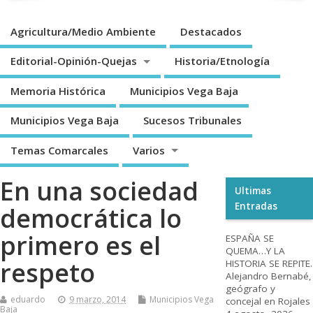
Agricultura/Medio Ambiente
Destacados
Editorial-Opinión-Quejas
Historia/Etnología
Memoria Histórica
Municipios Vega Baja
Municipios Vega Baja
Sucesos Tribunales
Temas Comarcales
Varios
En una sociedad
Ultimas
Entradas
democrática lo
primero es el
ESPAÑA SE
QUEMA…Y LA
respeto
HISTORIA SE REPITE.
Alejandro Bernabé,
geógrafo y
eduardo
9 marzo, 2014
Municipios Vega
concejal en Rojales
Baja