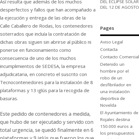
Así resulta que además de los muchos
DEL ECLIPSE SOLAR
DEL 12 DE AGOSTO
desperfectos y fallos que han acompañado a
la ejecución y entrega de las obras de la
Calle Caballero de Rodas, los contenedores
Pages
soterrados que incluía la contratación de
dichas obras siguen sin abrirse al público ni
Aviso Legal
Contacta
ponerse en funcionamiento como
Contacto Comercial
consecuencia de uno de los muchos
Detenido un
incumplimientos de SEDESA, la empresa
hombre por el
adjudicataria, en concreto el suscrito con
robo de un
Tecnocontenedores para la instalación de 8
desfibrilador en
plataformas y 13 iglús para la recogida de
una instalación
basuras.
deportiva de
Novelda
El Ayuntamiento de
Este pedido de contenedores a medida,
Rojales destina
que hubo de ser ejecutado y servido con
150.000 euros a
total urgencia, se quedó finalmente en 6
los presupuestos
plataformas y 9 iglús que fueron los que