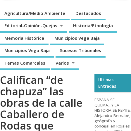
Agricultura/Medio Ambiente
Destacados
Editorial-Opinión-Quejas
Historia/Etnología
Memoria Histórica
Municipios Vega Baja
Municipios Vega Baja
Sucesos Tribunales
Temas Comarcales
Varios
Califican “de
Ultimas
Entradas
chapuza” las
obras de la calle
ESPAÑA SE
QUEMA…Y LA
Caballero de
HISTORIA SE REPITE.
Alejandro Bernabé,
geógrafo y
Rodas que
concejal en Rojales