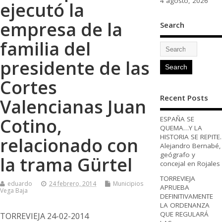
4 agosto, 2026
ejecutó la
empresa de la
Search
familia del
presidente de las
Cortes
Recent Posts
Valencianas Juan
Cotino,
ESPAÑA SE
QUEMA…Y LA
HISTORIA SE REPITE.
relacionado con
Alejandro Bernabé,
geógrafo y
la trama Gürtel
concejal en Rojales
TORREVIEJA
eduardo
24 febrero, 2014
Municipios
APRUEBA
Vega Baja
DEFINITIVAMENTE
LA ORDENANZA
QUE REGULARÁ
TORREVIEJA 24-02-2014