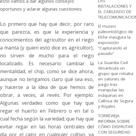
esto vamos a dar algunos consejos
LAS
INSTALACIONES Y
oportunos y aclarar algunas cuestiones.
EL CABLEADO DE
TELECOMUNICACIO
Lo primero que hay que decir, por raro
El museo
que parezca, es que la experiencia y
paleontológico de
Elche inaugura la
conocimientos del agricultor en el riego
exposición
a manta (y quien esto dice es agricultor),
“Capturando el
pasado”
no sirven de mucho para el riego
La Guardia Civil
localizado. Es necesario cambiar la
desarticula un
mentalidad, el chip, como se dice ahora,
grupo que robaba
aunque no tengamos claro qué sea eso,
en salones de
juego tras
y hacerse a la idea de que hemos de
manipular las
obrar, a veces, al revés. Por ejemplo:
máquinas en
Callosa de Segura
Algunas verdades como que hay que
y Rojales
regar el huerto en Febrero o en tal o
TORREVIEJA
cual fecha según la variedad; que hay que
INFORMA SOBRE
evitar regar en las horas centrales del
CÓMO DISFRUTAR
CON SEGURIDAD
día por el calor en cualquier cultivo, ya