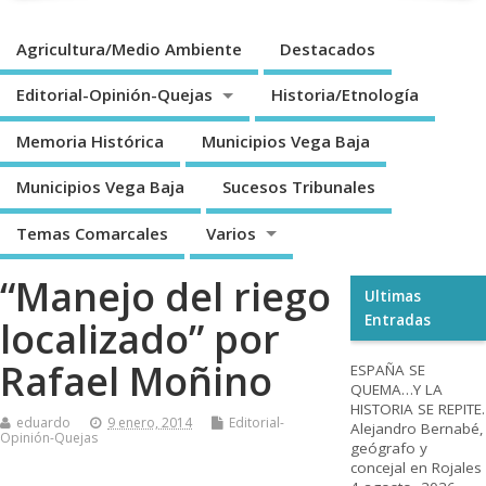
Agricultura/Medio Ambiente
Destacados
Editorial-Opinión-Quejas
Historia/Etnología
Memoria Histórica
Municipios Vega Baja
Municipios Vega Baja
Sucesos Tribunales
Temas Comarcales
Varios
“Manejo del riego
Ultimas
Entradas
localizado” por
Rafael Moñino
ESPAÑA SE
QUEMA…Y LA
HISTORIA SE REPITE.
eduardo
9 enero, 2014
Editorial-
Alejandro Bernabé,
Opinión-Quejas
geógrafo y
concejal en Rojales