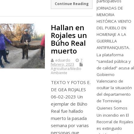
participativos
Continue Reading
JORNADAS DE
MEMORIA
HISTÓRICA VIENTO
Hallan en
DEL PUEBLO EN
Rojales un
HOMENAJE A LA
Búho Real
GUERRILLA
ANTIFRANQUISTA.
muerto
La plataforma
eduardo
7
“sanidad pública y
febrero, 2023
de calidad” acusa al
Agricultura/Medio
Ambiente
Gobierno
Valenciano de
TEXTO Y FOTOS E.
ocultar la situación
DE GEA ROJALES
del departamento
06-02-2023 Un
de Torrevieja
ejemplar de Búho
Quienes Somos
Real fue hallado
Un incendio en El
muerto la pasada
Recorral de Rojales
semana por varias
es extinguido
personas que