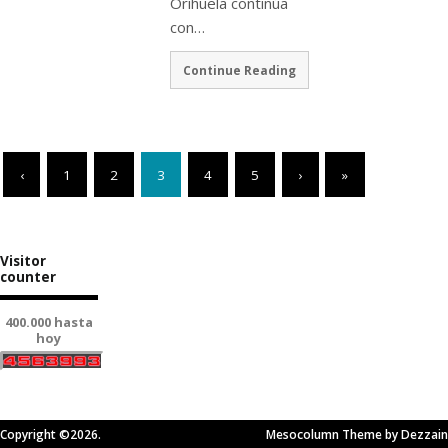
Orihuela continúa
con…
Continue Reading
‹
1
2
3
4
5
›
»
Visitor
counter
400.000 hasta
hoy
Copyright ©2026.
Mesocolumn Theme by Dezzain