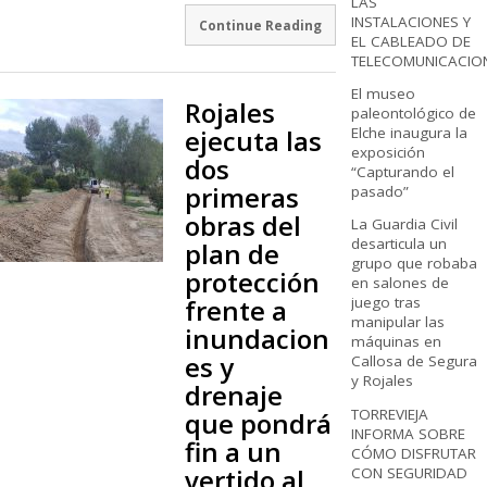
LAS
INSTALACIONES Y
Continue Reading
EL CABLEADO DE
TELECOMUNICACIO
El museo
Rojales
paleontológico de
ejecuta las
Elche inaugura la
exposición
dos
“Capturando el
primeras
pasado”
obras del
La Guardia Civil
desarticula un
plan de
grupo que robaba
protección
en salones de
frente a
juego tras
manipular las
inundacion
máquinas en
es y
Callosa de Segura
y Rojales
drenaje
TORREVIEJA
que pondrá
INFORMA SOBRE
fin a un
CÓMO DISFRUTAR
vertido al
CON SEGURIDAD