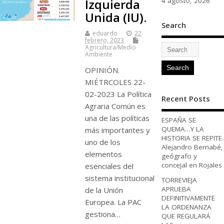
Izquierda
4 agosto, 2026
Unida (IU).
Search
eduardo
22
febrero, 2023
Agricultura/Medio
Ambiente
OPINIÓN.
MIÉTRCOLES 22-
02-2023 La Política
Recent Posts
Agraria Común es
una de las políticas
ESPAÑA SE
QUEMA…Y LA
más importantes y
HISTORIA SE REPITE.
uno de los
Alejandro Bernabé,
elementos
geógrafo y
concejal en Rojales
esenciales del
sistema institucional
TORREVIEJA
APRUEBA
de la Unión
DEFINITIVAMENTE
Europea. La PAC
LA ORDENANZA
gestiona…
QUE REGULARÁ