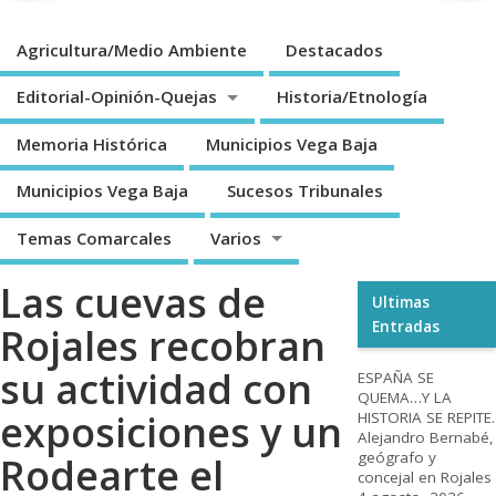
Agricultura/Medio Ambiente
Destacados
Editorial-Opinión-Quejas
Historia/Etnología
Memoria Histórica
Municipios Vega Baja
Municipios Vega Baja
Sucesos Tribunales
Temas Comarcales
Varios
Las cuevas de
Ultimas
Entradas
Rojales recobran
su actividad con
ESPAÑA SE
QUEMA…Y LA
exposiciones y un
HISTORIA SE REPITE.
Alejandro Bernabé,
geógrafo y
Rodearte el
concejal en Rojales