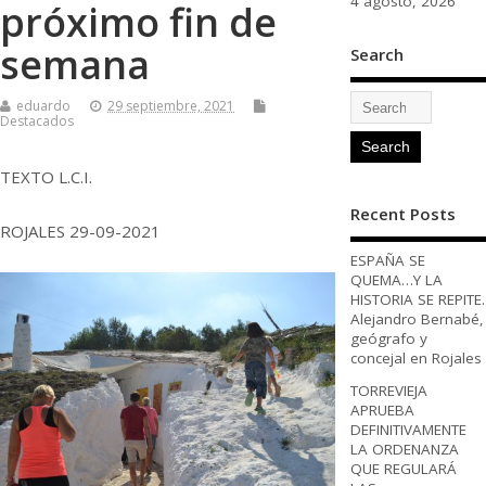
4 agosto, 2026
próximo fin de
semana
Search
eduardo
29 septiembre, 2021
Destacados
TEXTO L.C.I.
Recent Posts
ROJALES 29-09-2021
ESPAÑA SE
QUEMA…Y LA
HISTORIA SE REPITE.
Alejandro Bernabé,
geógrafo y
concejal en Rojales
TORREVIEJA
APRUEBA
DEFINITIVAMENTE
LA ORDENANZA
QUE REGULARÁ