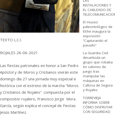
LAS
INSTALACIONES Y
EL CABLEADO DE
TELECOMUNICACIO
El museo
paleontológico de
Elche inaugura la
exposición
TEXTO L.C.I.
“Capturando el
pasado”
ROJALES 26-06-2021
La Guardia Civil
desarticula un
grupo que robaba
Las fiestas patronales en honor a San Pedro
en salones de
juego tras
Apóstol y de Moros y Cristianos vivirán este
manipular las
domingo día 27 una jornada muy especial e
máquinas en
Callosa de Segura
histórica con el estreno de la marcha “Moros
y Rojales
y Cristianos de Rojales” compuesta por el
TORREVIEJA
compositor rojalero, Francisco Jorge Mora
INFORMA SOBRE
García, según explica el concejal de Fiestas
CÓMO DISFRUTAR
CON SEGURIDAD
Jesús Martínez.