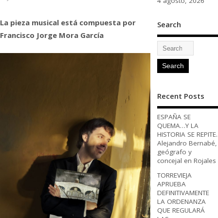
4 agosto, 2026
La pieza musical está compuesta por
Search
Francisco Jorge Mora García
Recent Posts
ESPAÑA SE
QUEMA…Y LA
HISTORIA SE REPITE.
Alejandro Bernabé,
geógrafo y
concejal en Rojales
TORREVIEJA
APRUEBA
DEFINITIVAMENTE
LA ORDENANZA
QUE REGULARÁ