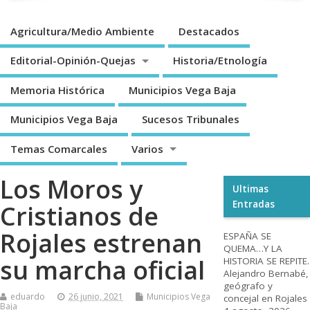
Agricultura/Medio Ambiente
Destacados
Editorial-Opinión-Quejas
Historia/Etnología
Memoria Histórica
Municipios Vega Baja
Municipios Vega Baja
Sucesos Tribunales
Temas Comarcales
Varios
Los Moros y
Ultimas
Entradas
Cristianos de
Rojales estrenan
ESPAÑA SE
QUEMA…Y LA
su marcha oficial
HISTORIA SE REPITE.
Alejandro Bernabé,
geógrafo y
eduardo
26 junio, 2021
Municipios Vega
concejal en Rojales
Baja