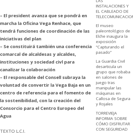
LAS
INSTALACIONES Y
EL CABLEADO DE
– El president avanza que se pondrá en
TELECOMUNICACIO
marcha la Oficina Vega Renhace, que
El museo
tendrá funciones de coordinación de las
paleontológico de
Elche inaugura la
iniciativas del plan
exposición
– Se constituirá también una conferencia
“Capturando el
pasado”
comarcal de alcaldesas y alcaldes,
La Guardia Civil
instituciones y sociedad civl para
desarticula un
canalizar la colaboración
grupo que robaba
– El responsable del Consell subraya la
en salones de
juego tras
voluntad de convertir la Vega Baja en un
manipular las
centro de referencia para el fomento de
máquinas en
Callosa de Segura
la sostenibilidad, con la creación del
y Rojales
Consorcio para el Centro Europeo del
TORREVIEJA
Agua
INFORMA SOBRE
CÓMO DISFRUTAR
CON SEGURIDAD
TEXTO L.C.I.