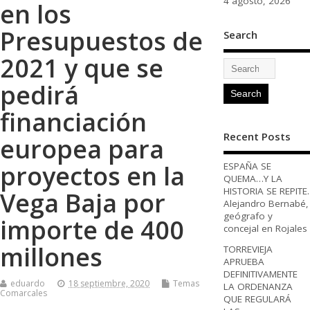
4 agosto, 2026
en los
Presupuestos de
Search
2021 y que se
pedirá
financiación
Recent Posts
europea para
proyectos en la
ESPAÑA SE
QUEMA…Y LA
HISTORIA SE REPITE.
Vega Baja por
Alejandro Bernabé,
geógrafo y
importe de 400
concejal en Rojales
millones
TORREVIEJA
APRUEBA
DEFINITIVAMENTE
eduardo
18 septiembre, 2020
Temas
LA ORDENANZA
Comarcales
QUE REGULARÁ