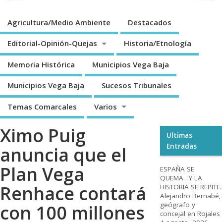
Agricultura/Medio Ambiente
Destacados
Editorial-Opinión-Quejas
Historia/Etnología
Memoria Histórica
Municipios Vega Baja
Municipios Vega Baja
Sucesos Tribunales
Temas Comarcales
Varios
Ximo Puig
Ultimas
Entradas
anuncia que el
Plan Vega
ESPAÑA SE
QUEMA…Y LA
Renhace contará
HISTORIA SE REPITE.
Alejandro Bernabé,
geógrafo y
con 100 millones
concejal en Rojales