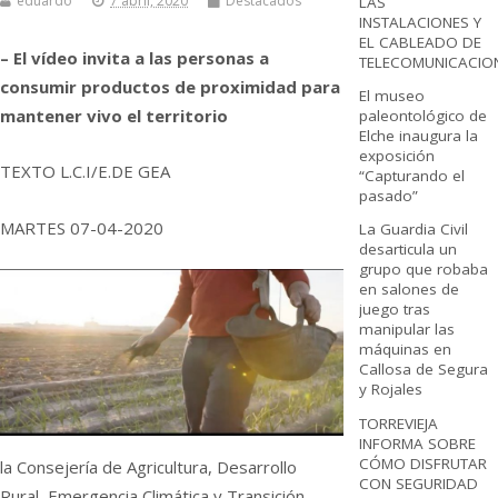
eduardo
7 abril, 2020
Destacados
LAS
INSTALACIONES Y
EL CABLEADO DE
– El vídeo invita a las personas a
TELECOMUNICACIO
consumir productos de proximidad para
El museo
mantener vivo el territorio
paleontológico de
Elche inaugura la
exposición
TEXTO L.C.I/E.DE GEA
“Capturando el
pasado”
MARTES 07-04-2020
La Guardia Civil
desarticula un
grupo que robaba
en salones de
juego tras
manipular las
máquinas en
Callosa de Segura
y Rojales
TORREVIEJA
INFORMA SOBRE
CÓMO DISFRUTAR
la Consejería de Agricultura, Desarrollo
CON SEGURIDAD
Rural, Emergencia Climática y Transición