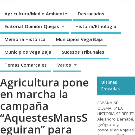
Agricultura/Medio Ambiente
Destacados
Editorial-Opinión-Quejas
Historia/Etnología
Memoria Histórica
Municipios Vega Baja
Municipios Vega Baja
Sucesos Tribunales
Temas Comarcales
Varios
Agricultura pone
Ultimas
Entradas
en marcha la
campaña
ESPAÑA SE
QUEMA…Y LA
“AquestesMansS
HISTORIA SE REPITE.
Alejandro Bernabé,
geógrafo y
eguiran” para
concejal en Rojales