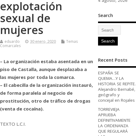
4 agosto, 2026
explotación
sexual de
Search
mujeres
eduardo
30 enero, 2020
Temas
Comarcales
Recent Posts
– La organización estaba asentada en un
piso de Castalla, aunque desplazaba a
ESPAÑA SE
las mujeres por toda la comarca.
QUEMA…Y LA
HISTORIA SE REPITE.
– El cabecilla de la organización instauró,
Alejandro Bernabé,
de forma paralela al negocio de
geógrafo y
concejal en Rojales
prostitución, otro de tráfico de drogas
(venta de cocaína).
TORREVIEJA
APRUEBA
DEFINITIVAMENTE
TEXTO L.C.I.
LA ORDENANZA
QUE REGULARÁ