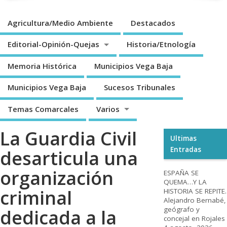
Agricultura/Medio Ambiente
Destacados
Editorial-Opinión-Quejas
Historia/Etnología
Memoria Histórica
Municipios Vega Baja
Municipios Vega Baja
Sucesos Tribunales
Temas Comarcales
Varios
La Guardia Civil
Ultimas
Entradas
desarticula una
organización
ESPAÑA SE
QUEMA…Y LA
criminal
HISTORIA SE REPITE.
Alejandro Bernabé,
geógrafo y
dedicada a la
concejal en Rojales