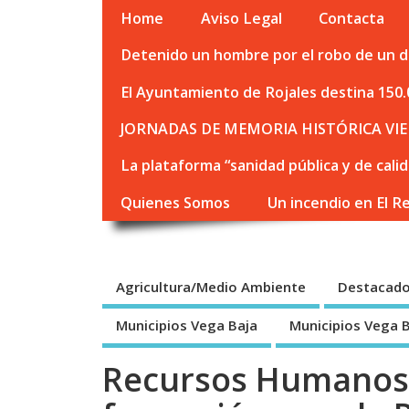
Home
Aviso Legal
Contacta
Detenido un hombre por el robo de un de
El Ayuntamiento de Rojales destina 150.
JORNADAS DE MEMORIA HISTÓRICA VIE
La plataforma “sanidad pública y de cali
Quienes Somos
Un incendio en El R
Agricultura/Medio Ambiente
Destacad
Municipios Vega Baja
Municipios Vega 
Recursos Humanos 