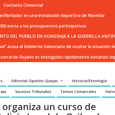
Contacto Comercial
sfibrilador en una instalación deportiva de Novelda
000 euros a los presupuestos participativos
NTO DEL PUEBLO EN HOMENAJE A LA GUERRILLA ANTIF
dad” acusa al Gobierno Valenciano de ocultar la situación
ecorral de Rojales es extinguido rápidamente evitando i
os
Editorial-Opinión-Quejas
Historia/Etnología
Baja
Sucesos Tribunales
Temas Comarcales
Vari
organiza un curso de