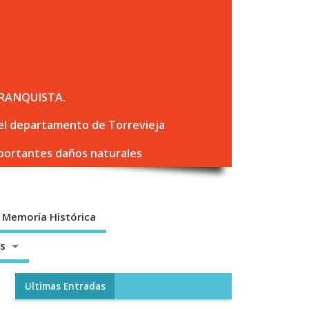
RANQUISTA.
 del departamento de Torrevieja
mportantes daños naturales
Memoria Histórica
os
Ultimas Entradas