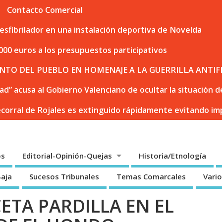
Contacto Comercial
sfibrilador en una instalación deportiva de Novelda
000 euros a los presupuestos participativos
NTO DEL PUEBLO EN HOMENAJE A LA GUERRILLA ANTIF
dad” acusa al Gobierno Valenciano de ocultar la situación
ecorral de Rojales es extinguido rápidamente evitando i
os
Editorial-Opinión-Quejas
Historia/Etnología
Baja
Sucesos Tribunales
Temas Comarcales
Vari
ETA PARDILLA EN EL