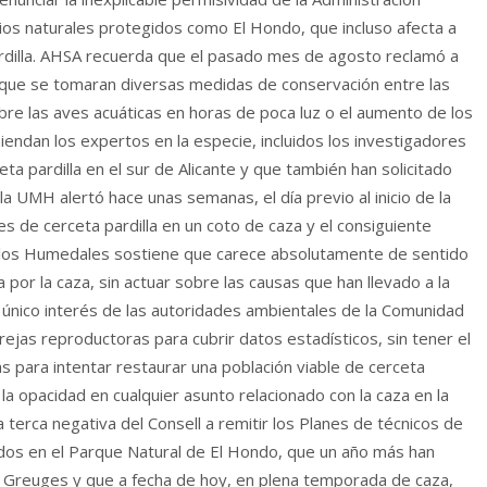
ios naturales protegidos como El Hondo, que incluso afecta a
ardilla. AHSA recuerda que el pasado mes de agosto reclamó a
o, que se tomaran diversas medidas de conservación entre las
bre las aves acuáticas en horas de poca luz o el aumento de los
iendan los expertos en la especie, incluidos los investigadores
ta pardilla en el sur de Alicante y que también han solicitado
 UMH alertó hace unas semanas, el día previo al inicio de la
 de cerceta pardilla en un coto de caza y el consiguiente
e los Humedales sostiene que carece absolutamente de sentido
 por la caza, sin actuar sobre las causas que han llevado a la
l único interés de las autoridades ambientales de la Comunidad
jas reproductoras para cubrir datos estadísticos, sin tener el
 para intentar restaurar una población viable de cerceta
 la opacidad en cualquier asunto relacionado con la caza en la
erca negativa del Consell a remitir los Planes de técnicos de
ados en el Parque Natural de El Hondo, que un año más han
e Greuges y que a fecha de hoy, en plena temporada de caza,