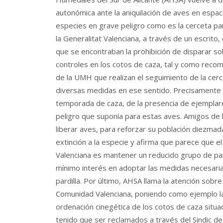
autonómica ante la aniquilación de aves en espac
especies en grave peligro como es la cerceta p
la Generalitat Valenciana, a través de un escrit
que se encontraban la prohibición de disparar so
controles en los cotos de caza, tal y como recom
de la UMH que realizan el seguimiento de la cerce
diversas medidas en ese sentido. Precisamente la
temporada de caza, de la presencia de ejemplares
peligro que suponía para estas aves. Amigos d
liberar aves, para reforzar su población diezmada
extinción a la especie y afirma que parece que e
Valenciana es mantener un reducido grupo de pare
mínimo interés en adoptar las medidas necesarias
pardilla. Por último, AHSA llama la atención sobre
Comunidad Valenciana, poniendo como ejemplo la t
ordenación cinegética de los cotos de caza situ
tenido que ser reclamados a través del Sindic d