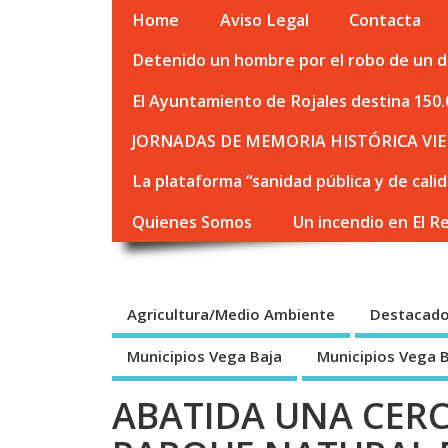
Home
Aviso Legal
Contacta
Detenido un hombre por el robo de un de
El Ayuntamiento de Rojales destina 150.
JORNADAS DE MEMORIA HISTÓRICA VIE
La plataforma “sanidad pública y de cali
Quienes Somos
Un incendio en El R
Agricultura/Medio Ambiente
Destacad
Municipios Vega Baja
Municipios Vega 
ABATIDA UNA CERC