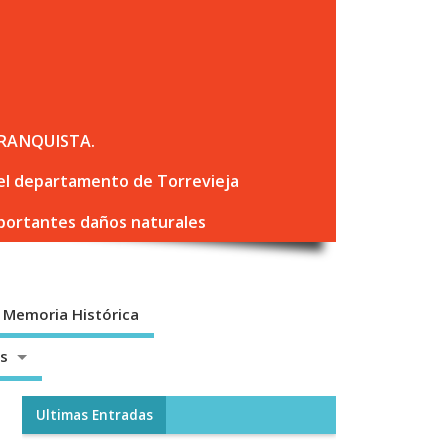
RANQUISTA.
 del departamento de Torrevieja
mportantes daños naturales
Memoria Histórica
os
Ultimas Entradas