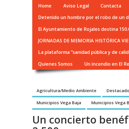
Home
Aviso Legal
Contacta
Detenido un hombre por el robo de un de
El Ayuntamiento de Rojales destina 150.
JORNADAS DE MEMORIA HISTÓRICA VIE
La plataforma “sanidad pública y de cali
Quienes Somos
Un incendio en El R
Agricultura/Medio Ambiente
Destacad
Municipios Vega Baja
Municipios Vega 
Un concierto benéf