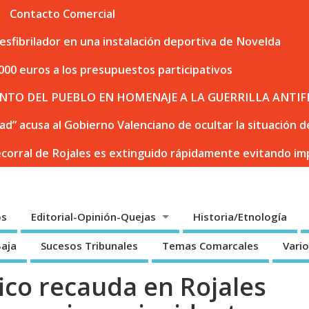
Contacto Comercial
sfibrilador en una instalación deportiva de Novelda
000 euros a los presupuestos participativos
NTO DEL PUEBLO EN HOMENAJE A LA GUERRILLA ANTIF
dad” acusa al Gobierno Valenciano de ocultar la situación
ecorral de Rojales es extinguido rápidamente evitando i
os
Editorial-Opinión-Quejas
Historia/Etnología
Baja
Sucesos Tribunales
Temas Comarcales
Vari
ico recauda en Rojales