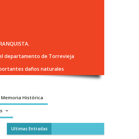
RANQUISTA.
 del departamento de Torrevieja
mportantes daños naturales
Memoria Histórica
os
Ultimas Entradas