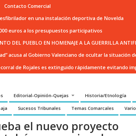
Contacto Comercial
sfibrilador en una instalación deportiva de Novelda
000 euros a los presupuestos participativos
NTO DEL PUEBLO EN HOMENAJE A LA GUERRILLA ANTIF
dad” acusa al Gobierno Valenciano de ocultar la situación
ecorral de Rojales es extinguido rápidamente evitando i
os
Editorial-Opinión-Quejas
Historia/Etnología
Baja
Sucesos Tribunales
Temas Comarcales
Vari
ueba el nuevo proyecto