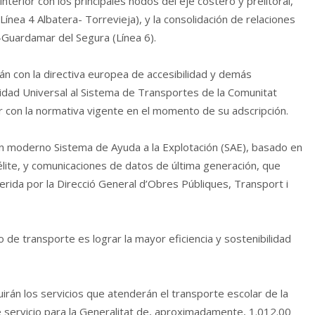
nterior con los principales nodos del eje costero y prelitoral,
Línea 4 Albatera- Torrevieja), y la consolidación de relaciones
a-Guardamar del Segura (Línea 6).
rán con la directiva europea de accesibilidad y demás
ilidad Universal al Sistema de Transportes de la Comunitat
 con la normativa vigente en el momento de su adscripción.
un moderno Sistema de Ayuda a la Explotación (SAE), basado en
lite, y comunicaciones de datos de última generación, que
erida por la Direcció General d’Obres Públiques, Transport i
 de transporte es lograr la mayor eficiencia y sostenibilidad
uirán los servicios que atenderán el transporte escolar de la
 servicio para la Generalitat de, aproximadamente, 1.012.00