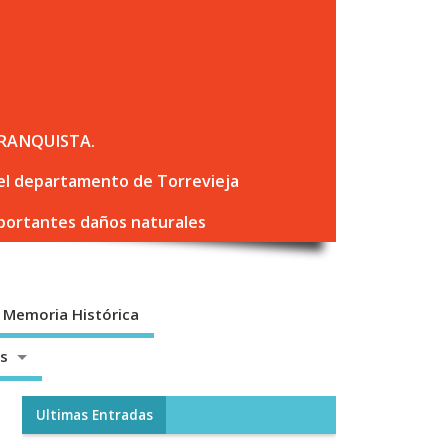
RANQUISTA.
 del departamento de Torrevieja
mportantes daños naturales
Memoria Histórica
os
Ultimas Entradas