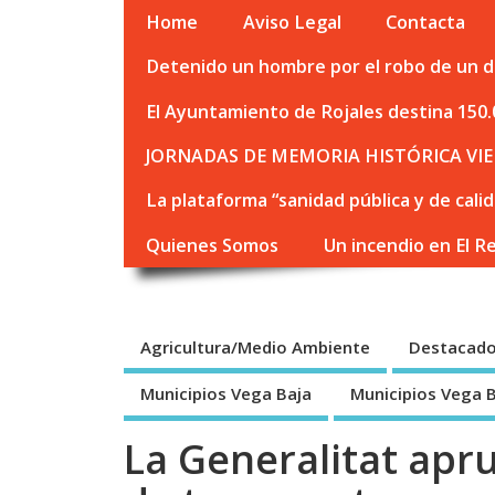
Home
Aviso Legal
Contacta
Detenido un hombre por el robo de un de
El Ayuntamiento de Rojales destina 150.
JORNADAS DE MEMORIA HISTÓRICA VIE
La plataforma “sanidad pública y de cali
Quienes Somos
Un incendio en El R
Agricultura/Medio Ambiente
Destacad
Municipios Vega Baja
Municipios Vega 
La Generalitat apr