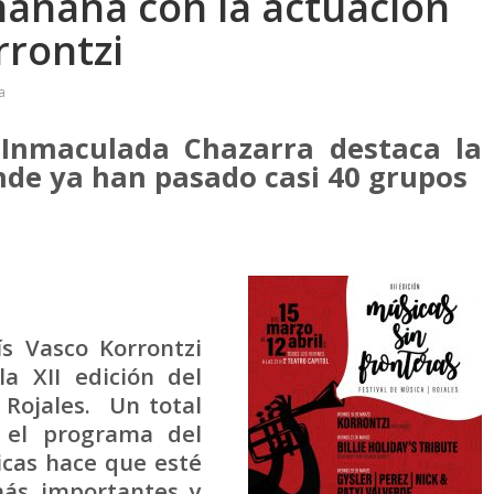
añana con la actuación
rrontzi
a
 Inmaculada Chazarra destaca la
onde ya han pasado casi 40 grupos
s Vasco Korrontzi
a XII edición del
 Rojales. Un total
 el programa del
icas hace que esté
ás importantes y