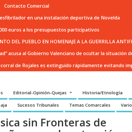
Contacto Comercial
sfibrilador en una instalación deportiva de Novelda
000 euros a los presupuestos participativos
NTO DEL PUEBLO EN HOMENAJE A LA GUERRILLA ANTIF
dad” acusa al Gobierno Valenciano de ocultar la situación
ecorral de Rojales es extinguido rápidamente evitando i
os
Editorial-Opinión-Quejas
Historia/Etnología
Baja
Sucesos Tribunales
Temas Comarcales
Vari
úsica sin Fronteras de