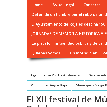
Home
Aviso Legal
Contacta
Detenido un hombre por el robo de un de
El Ayuntamiento de Rojales destina 150.
JORNADAS DE MEMORIA HISTÓRICA VIE
La plataforma “sanidad pública y de cali
Quienes Somos
Un incendio en El R
Agricultura/Medio Ambiente
Destacad
Municipios Vega Baja
Municipios Vega 
El XII festival de M