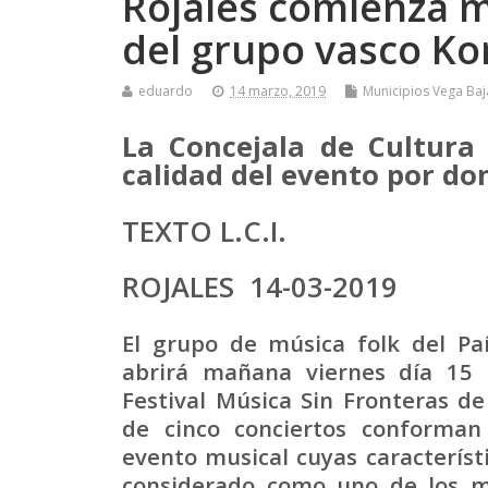
Rojales comienza m
del grupo vasco Ko
eduardo
14 marzo, 2019
Municipios Vega Baj
La Concejala de Cultura
calidad del evento por d
TEXTO L.C.I.
ROJALES 14-03-2019
El grupo de música folk del Paí
abrirá mañana viernes día 15 l
Festival Música Sin Fronteras de
de cinco conciertos conforman
evento musical cuyas característ
considerado como uno de los m