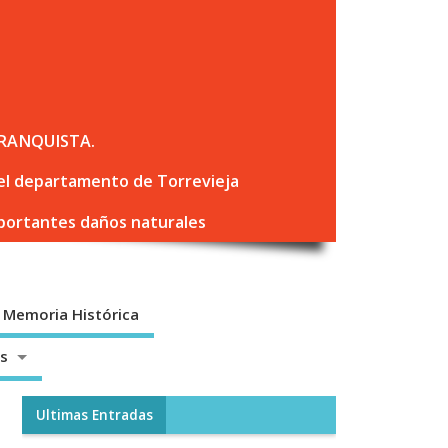
RANQUISTA.
 del departamento de Torrevieja
mportantes daños naturales
Memoria Histórica
os
Ultimas Entradas