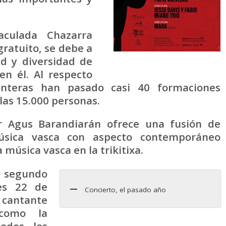
aculada Chazarra
gratuito, se debe a
ad y diversidad de
en él. Al respecto
onteras han pasado casi 40 formaciones
 las 15.000 personas.
r Agus Barandiarán ofrece una fusión de
música vasca con aspecto contemporáneo
música vasca en la trikitixa.
l segundo
nes 22 de
Concierto, el pasado año
a cantante
 como la
odos los