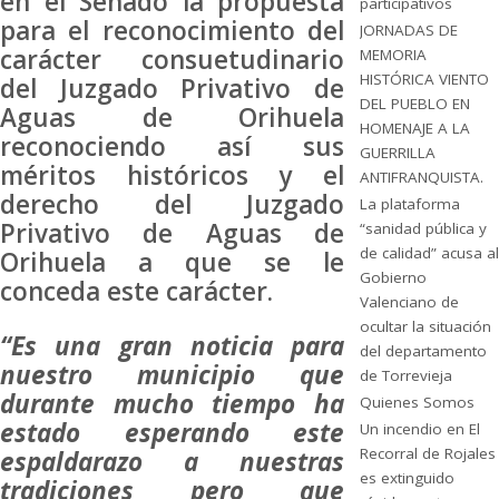
en el Senado la propuesta
participativos
para el reconocimiento del
JORNADAS DE
carácter consuetudinario
MEMORIA
HISTÓRICA VIENTO
del Juzgado Privativo de
DEL PUEBLO EN
Aguas de Orihuela
HOMENAJE A LA
reconociendo así sus
GUERRILLA
méritos históricos y el
ANTIFRANQUISTA.
derecho del Juzgado
La plataforma
Privativo de Aguas de
“sanidad pública y
de calidad” acusa al
Orihuela a que se le
Gobierno
conceda este carácter.
Valenciano de
ocultar la situación
“Es una gran noticia para
del departamento
nuestro municipio que
de Torrevieja
durante mucho tiempo ha
Quienes Somos
estado esperando este
Un incendio en El
Recorral de Rojales
espaldarazo a nuestras
es extinguido
tradiciones pero que