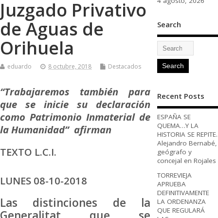
4 agosto, 2026
Juzgado Privativo
de Aguas de
Search
Orihuela
eduardo
8 octubre, 2018
Destacados
“Trabajaremos también para
Recent Posts
que se inicie su declaración
como Patrimonio Inmaterial de
ESPAÑA SE
QUEMA…Y LA
la Humanidad” afirman
HISTORIA SE REPITE.
Alejandro Bernabé,
TEXTO L.C.I.
geógrafo y
concejal en Rojales
TORREVIEJA
LUNES 08-10-2018
APRUEBA
DEFINITIVAMENTE
Las distinciones de la
LA ORDENANZA
QUE REGULARÁ
Generalitat que se