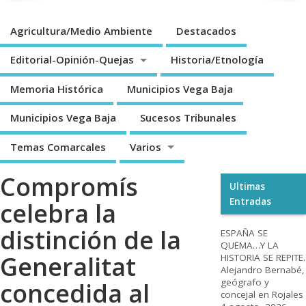
Agricultura/Medio Ambiente
Destacados
Editorial-Opinión-Quejas
Historia/Etnología
Memoria Histórica
Municipios Vega Baja
Municipios Vega Baja
Sucesos Tribunales
Temas Comarcales
Varios
Compromís
Ultimas
Entradas
celebra la
distinción de la
ESPAÑA SE
QUEMA…Y LA
Generalitat
HISTORIA SE REPITE.
Alejandro Bernabé,
geógrafo y
concedida al
concejal en Rojales