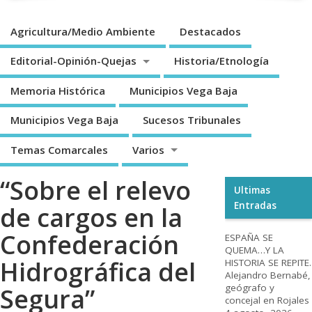
Agricultura/Medio Ambiente
Destacados
Editorial-Opinión-Quejas
Historia/Etnología
Memoria Histórica
Municipios Vega Baja
Municipios Vega Baja
Sucesos Tribunales
Temas Comarcales
Varios
“Sobre el relevo
Ultimas
Entradas
de cargos en la
Confederación
ESPAÑA SE
QUEMA…Y LA
Hidrográfica del
HISTORIA SE REPITE.
Alejandro Bernabé,
geógrafo y
Segura”
concejal en Rojales