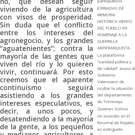
no, que desean seguir
participativos
viviendo de la agricultura
JORNADAS DE
MEMORIA
con visos de prosperidad.
HISTÓRICA VIENTO
Sin duda que el conflicto
DEL PUEBLO EN
entre los intereses del
HOMENAJE A LA
agronegocio, y los grandes
GUERRILLA
“aguatenientes”; contra la
ANTIFRANQUISTA.
mayoría de las gentes que
La plataforma
“sanidad pública y
viven del río y lo quieren
de calidad” acusa al
vivir, continuará. Por esto
Gobierno
creemos que el aparente
Valenciano de
continuismo seguirá
ocultar la situación
asistiendo a los grandes
del departamento
intereses especulativos, es
de Torrevieja
Quienes Somos
decir, a unos pocos, y
Un incendio en El
desatendiendo a la mayoría
Recorral de Rojales
de la gente, a los pequeños
es extinguido
y medianos agricultores, a