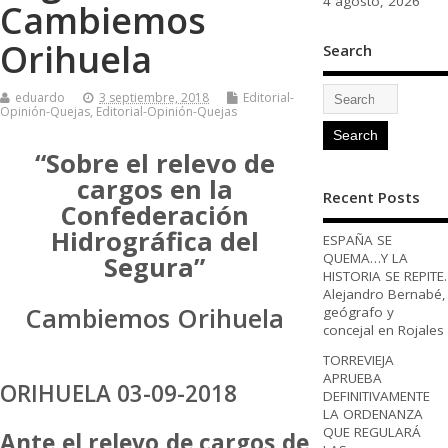
4 agosto, 2026
Cambiemos
Orihuela
Search
eduardo
3 septiembre, 2018
Editorial-
Opinión-Quejas
,
Editorial-Opinión-Quejas
“Sobre el relevo de
cargos en la
Recent Posts
Confederación
Hidrográfica del
ESPAÑA SE
QUEMA…Y LA
Segura”
HISTORIA SE REPITE.
Alejandro Bernabé,
Cambiemos Orihuela
geógrafo y
concejal en Rojales
TORREVIEJA
APRUEBA
ORIHUELA 03-09-2018
DEFINITIVAMENTE
LA ORDENANZA
QUE REGULARÁ
Ante el relevo de cargos de