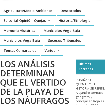
Agricultura/Medio Ambiente
Destacados
Editorial-Opinión-Quejas
Historia/Etnología
Memoria Histórica
Municipios Vega Baja
Municipios Vega Baja
Sucesos Tribunales
Temas Comarcales
Varios
LOS ANÁLISIS
Ultimas
Entradas
DETERMINAN
QUE EL VERTIDO
ESPAÑA SE
QUEMA…Y LA
DE LA PLAYA DE
HISTORIA SE REPITE.
Alejandro Bernabé,
geógrafo y
LOS NÁUFRAGOS
concejal en Rojales