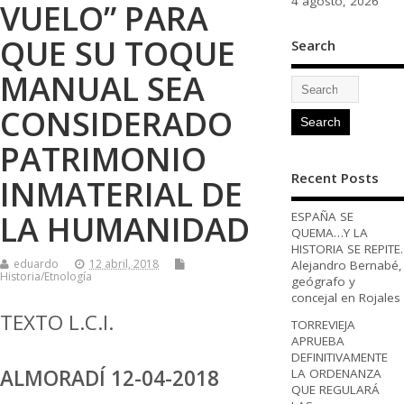
4 agosto, 2026
VUELO” PARA
QUE SU TOQUE
Search
MANUAL SEA
CONSIDERADO
PATRIMONIO
Recent Posts
INMATERIAL DE
LA HUMANIDAD
ESPAÑA SE
QUEMA…Y LA
HISTORIA SE REPITE.
eduardo
12 abril, 2018
Alejandro Bernabé,
Historia/Etnología
geógrafo y
concejal en Rojales
TEXTO L.C.I.
TORREVIEJA
APRUEBA
DEFINITIVAMENTE
ALMORADÍ 12-04-2018
LA ORDENANZA
QUE REGULARÁ