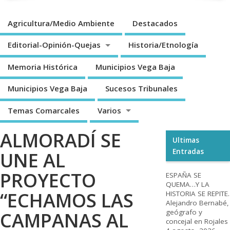
Agricultura/Medio Ambiente
Destacados
Editorial-Opinión-Quejas
Historia/Etnología
Memoria Histórica
Municipios Vega Baja
Municipios Vega Baja
Sucesos Tribunales
Temas Comarcales
Varios
ALMORADÍ SE
Ultimas
Entradas
UNE AL
PROYECTO
ESPAÑA SE
QUEMA…Y LA
“ECHAMOS LAS
HISTORIA SE REPITE.
Alejandro Bernabé,
geógrafo y
CAMPANAS AL
concejal en Rojales