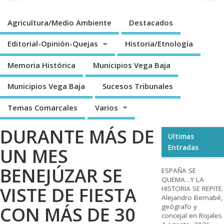
Agricultura/Medio Ambiente
Destacados
Editorial-Opinión-Quejas
Historia/Etnología
Memoria Histórica
Municipios Vega Baja
Municipios Vega Baja
Sucesos Tribunales
Temas Comarcales
Varios
DURANTE MÁS DE
Ultimas
Entradas
UN MES
BENEJÚZAR SE
ESPAÑA SE
QUEMA…Y LA
VISTE DE FIESTA
HISTORIA SE REPITE.
Alejandro Bernabé,
geógrafo y
CON MÁS DE 30
concejal en Rojales