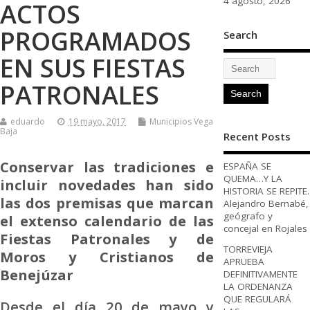
4 agosto, 2026
ACTOS
PROGRAMADOS
Search
EN SUS FIESTAS
PATRONALES
eduardo
19 mayo, 2017
Municipios Vega
Baja
Recent Posts
Conservar las tradiciones e
ESPAÑA SE
QUEMA…Y LA
incluir novedades han sido
HISTORIA SE REPITE.
las dos premisas que marcan
Alejandro Bernabé,
geógrafo y
el extenso calendario de las
concejal en Rojales
Fiestas Patronales y de
TORREVIEJA
Moros y Cristianos de
APRUEBA
Benejúzar
DEFINITIVAMENTE
LA ORDENANZA
QUE REGULARÁ
Desde el día 20 de mayo y