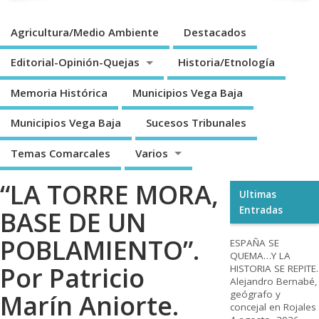
Agricultura/Medio Ambiente
Destacados
Editorial-Opinión-Quejas
Historia/Etnología
Memoria Histórica
Municipios Vega Baja
Municipios Vega Baja
Sucesos Tribunales
Temas Comarcales
Varios
“LA TORRE MORA,
Ultimas
Entradas
BASE DE UN
POBLAMIENTO”.
ESPAÑA SE
QUEMA…Y LA
Por Patricio
HISTORIA SE REPITE.
Alejandro Bernabé,
geógrafo y
Marín Aniorte.
concejal en Rojales