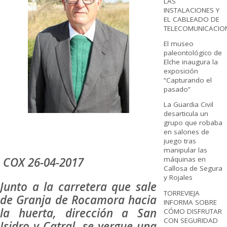
LAS
INSTALACIONES Y
EL CABLEADO DE
TELECOMUNICACIO
El museo
paleontológico de
Elche inaugura la
exposición
“Capturando el
pasado”
La Guardia Civil
desarticula un
grupo que robaba
en salones de
juego tras
manipular las
COX 26-04-2017
máquinas en
Callosa de Segura
y Rojales
Junto a la carretera que sale
TORREVIEJA
de Granja de Rocamora hacia
INFORMA SOBRE
la huerta, dirección a San
CÓMO DISFRUTAR
CON SEGURIDAD
Isidro y Catral, se yergue una