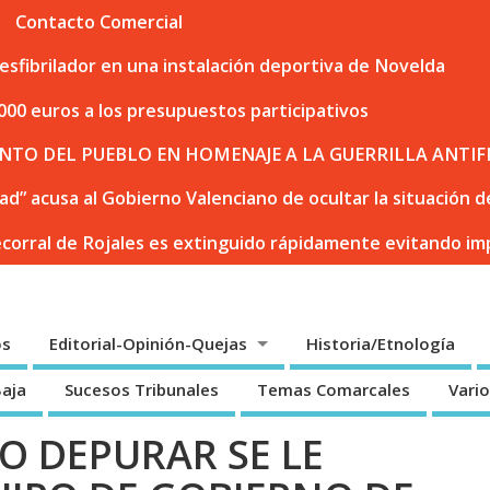
Contacto Comercial
sfibrilador en una instalación deportiva de Novelda
000 euros a los presupuestos participativos
NTO DEL PUEBLO EN HOMENAJE A LA GUERRILLA ANTIF
dad” acusa al Gobierno Valenciano de ocultar la situación
ecorral de Rojales es extinguido rápidamente evitando i
os
Editorial-Opinión-Quejas
Historia/Etnología
Baja
Sucesos Tribunales
Temas Comarcales
Vari
O DEPURAR SE LE