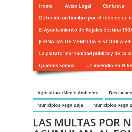
Home
Aviso Legal
Contacta
Detenido un hombre por el robo de un de
El Ayuntamiento de Rojales destina 150.
JORNADAS DE MEMORIA HISTÓRICA VIE
La plataforma “sanidad pública y de cali
Quienes Somos
Un incendio en El R
Agricultura/Medio Ambiente
Destacad
Municipios Vega Baja
Municipios Vega 
LAS MULTAS POR N