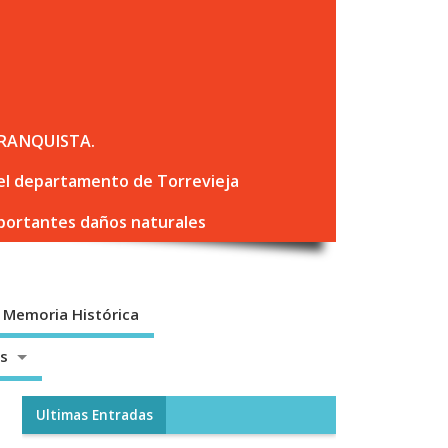
RANQUISTA.
 del departamento de Torrevieja
mportantes daños naturales
Memoria Histórica
os
Ultimas Entradas