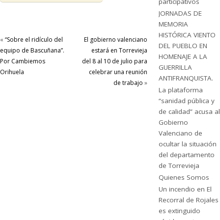
participativos
JORNADAS DE
MEMORIA
HISTÓRICA VIENTO
«
“Sobre el ridículo del
El gobierno valenciano
DEL PUEBLO EN
equipo de Bascuñana”.
estará en Torrevieja
HOMENAJE A LA
Por Cambiemos
del 8 al 10 de julio para
GUERRILLA
Orihuela
celebrar una reunión
ANTIFRANQUISTA.
de trabajo
»
La plataforma
“sanidad pública y
de calidad” acusa al
Gobierno
Valenciano de
ocultar la situación
del departamento
de Torrevieja
Quienes Somos
Un incendio en El
Recorral de Rojales
es extinguido