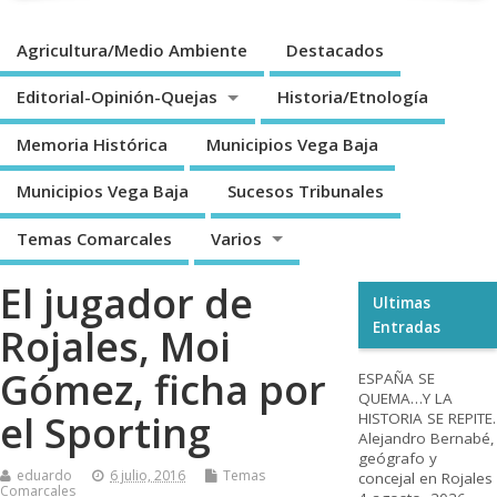
Agricultura/Medio Ambiente
Destacados
Editorial-Opinión-Quejas
Historia/Etnología
Memoria Histórica
Municipios Vega Baja
Municipios Vega Baja
Sucesos Tribunales
Temas Comarcales
Varios
El jugador de
Ultimas
Entradas
Rojales, Moi
Gómez, ficha por
ESPAÑA SE
QUEMA…Y LA
el Sporting
HISTORIA SE REPITE.
Alejandro Bernabé,
geógrafo y
eduardo
6 julio, 2016
Temas
concejal en Rojales
Comarcales