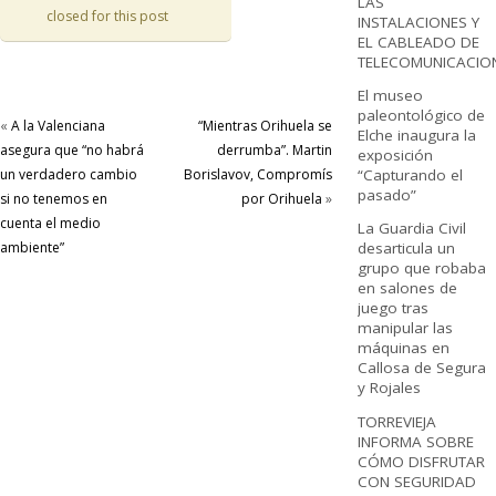
LAS
closed for this post
INSTALACIONES Y
EL CABLEADO DE
TELECOMUNICACIO
El museo
paleontológico de
«
A la Valenciana
“Mientras Orihuela se
Elche inaugura la
asegura que “no habrá
derrumba”. Martin
exposición
un verdadero cambio
Borislavov, Compromís
“Capturando el
pasado”
si no tenemos en
por Orihuela
»
cuenta el medio
La Guardia Civil
ambiente”
desarticula un
grupo que robaba
en salones de
juego tras
manipular las
máquinas en
Callosa de Segura
y Rojales
TORREVIEJA
INFORMA SOBRE
CÓMO DISFRUTAR
CON SEGURIDAD