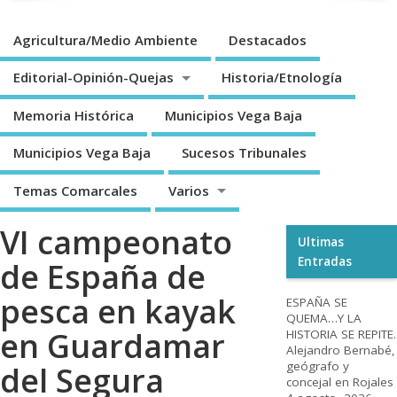
Agricultura/Medio Ambiente
Destacados
Editorial-Opinión-Quejas
Historia/Etnología
Memoria Histórica
Municipios Vega Baja
Municipios Vega Baja
Sucesos Tribunales
Temas Comarcales
Varios
VI campeonato
Ultimas
Entradas
de España de
pesca en kayak
ESPAÑA SE
QUEMA…Y LA
en Guardamar
HISTORIA SE REPITE.
Alejandro Bernabé,
geógrafo y
del Segura
concejal en Rojales