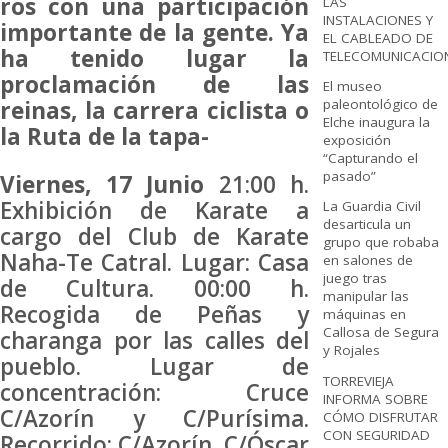
ros con una participación
LAS
INSTALACIONES Y
importante de la gente. Ya
EL CABLEADO DE
ha tenido lugar la
TELECOMUNICACIO
proclamación de las
El museo
reinas, la carrera ciclista o
paleontológico de
Elche inaugura la
la Ruta de la tapa-
exposición
“Capturando el
pasado”
Viernes, 17 Junio
21:00 h.
Exhibición de Karate a
La Guardia Civil
desarticula un
cargo del Club de Karate
grupo que robaba
Naha-Te Catral. Lugar: Casa
en salones de
juego tras
de Cultura. 00:00 h.
manipular las
Recogida de Peñas y
máquinas en
Callosa de Segura
charanga por las calles del
y Rojales
pueblo. Lugar de
TORREVIEJA
concentración: Cruce
INFORMA SOBRE
C/Azorín y C/Purísima.
CÓMO DISFRUTAR
CON SEGURIDAD
Recorrido: C/Azorín, C/Óscar