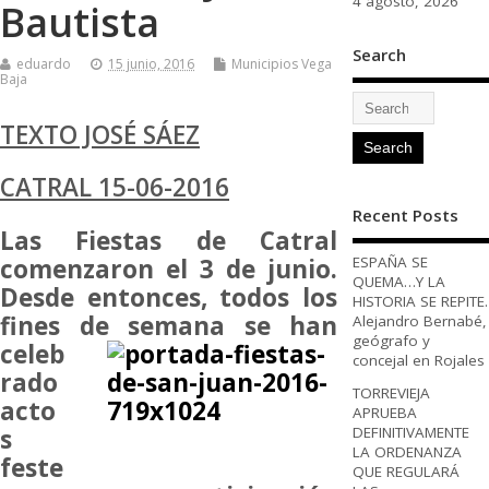
4 agosto, 2026
Bautista
Search
eduardo
15 junio, 2016
Municipios Vega
Baja
TEXTO JOSÉ SÁEZ
CATRAL 15-06-2016
Recent Posts
Las Fiestas de Catral
comenzaron el 3 de junio.
ESPAÑA SE
QUEMA…Y LA
Desde entonces, todos los
HISTORIA SE REPITE.
fines de
semana se han
Alejandro Bernabé,
geógrafo y
celeb
concejal en Rojales
rado
TORREVIEJA
acto
APRUEBA
s
DEFINITIVAMENTE
LA ORDENANZA
feste
QUE REGULARÁ