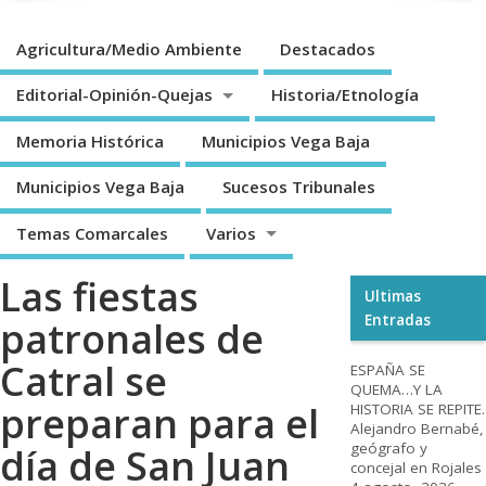
Agricultura/Medio Ambiente
Destacados
Editorial-Opinión-Quejas
Historia/Etnología
Memoria Histórica
Municipios Vega Baja
Municipios Vega Baja
Sucesos Tribunales
Temas Comarcales
Varios
Las fiestas
Ultimas
Entradas
patronales de
Catral se
ESPAÑA SE
QUEMA…Y LA
preparan para el
HISTORIA SE REPITE.
Alejandro Bernabé,
geógrafo y
día de San Juan
concejal en Rojales