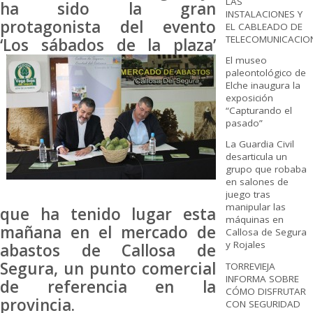
LAS
ha sido la gran
INSTALACIONES Y
protagonista del evento
EL CABLEADO DE
TELECOMUNICACIO
‘Los sábados de la
plaza’
El museo
paleontológico de
Elche inaugura la
exposición
“Capturando el
pasado”
La Guardia Civil
desarticula un
grupo que robaba
en salones de
juego tras
manipular las
que ha tenido lugar esta
máquinas en
mañana en el mercado de
Callosa de Segura
y Rojales
abastos de Callosa de
Segura, un punto comercial
TORREVIEJA
INFORMA SOBRE
de referencia en la
CÓMO DISFRUTAR
provincia.
CON SEGURIDAD