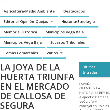
Agricultura/Medio Ambiente
Destacados
Editorial-Opinión-Quejas
Historia/Etnología
Memoria Histórica
Municipios Vega Baja
Municipios Vega Baja
Sucesos Tribunales
Temas Comarcales
Varios
LA JOYA DE LA
Ultimas
Entradas
HUERTA TRIUNFA
EN EL MERCADO
ESPAÑA SE
QUEMA…Y LA
DE CALLOSA DE
HISTORIA SE REPITE.
Alejandro Bernabé,
geógrafo y
SEGURA
concejal en Rojales