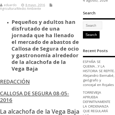
4 agosto, 2026
eduardo
8 mayo, 2016
Agricultura/Medio Ambiente
Search
Pequeños y adultos han
disfrutado de una
jornada que ha llenado
el mercado de abastos de
Callosa de Segura de ocio
Recent Posts
y gastronomía alrededor
de la alcachofa de la
ESPAÑA SE
QUEMA…Y LA
Vega Baja
HISTORIA SE REPITE.
Alejandro Bernabé,
REDACCIÓN
geógrafo y
concejal en Rojales
CALLOSA DE SEGURA 08-05-
TORREVIEJA
APRUEBA
2016
DEFINITIVAMENTE
LA ORDENANZA
La alcachofa de la Vega Baja
QUE REGULARÁ