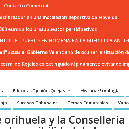
Contacto Comercial
sfibrilador en una instalación deportiva de Novelda
000 euros a los presupuestos participativos
NTO DEL PUEBLO EN HOMENAJE A LA GUERRILLA ANTIF
dad” acusa al Gobierno Valenciano de ocultar la situación
ecorral de Rojales es extinguido rápidamente evitando i
os
Editorial-Opinión-Quejas
Historia/Etnología
Baja
Sucesos Tribunales
Temas Comarcales
Vari
orihuela y la Conselleria