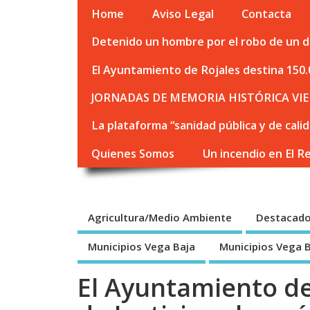
Home
Aviso Legal
Contacta
Detenido un hombre por el robo de un de
El Ayuntamiento de Rojales destina 150.
JORNADAS DE MEMORIA HISTÓRICA VIE
La plataforma “sanidad pública y de cali
Quienes Somos
Un incendio en El R
Agricultura/Medio Ambiente
Destacad
Municipios Vega Baja
Municipios Vega 
El Ayuntamiento de 