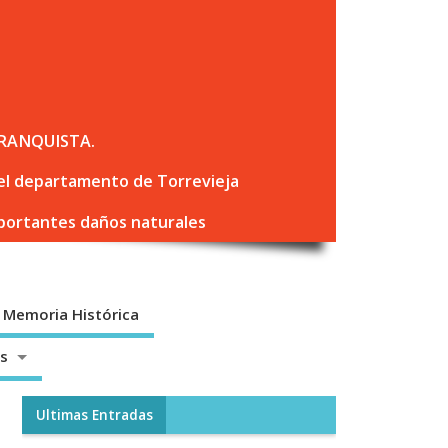
RANQUISTA.
 del departamento de Torrevieja
mportantes daños naturales
Memoria Histórica
os
Ultimas Entradas