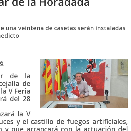
lar de la Horadada
de una veintena de casetas serán instaladas
nedicto
16
ar de la
ejalía de
la V Feria
ará del 28
zará la V
ces y el castillo de fuegos artificiales,
n y que arrancará con la actuación del