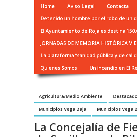
Home
Aviso Legal
Contacta
Detenido un hombre por el robo de un de
El Ayuntamiento de Rojales destina 150.
JORNADAS DE MEMORIA HISTÓRICA VIE
La plataforma “sanidad pública y de cali
Quienes Somos
Un incendio en El R
Agricultura/Medio Ambiente
Destacad
Municipios Vega Baja
Municipios Vega 
La Concejalía de Fi