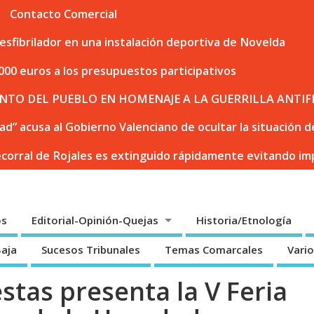
Contacto Comercial
sfibrilador en una instalación deportiva de Novelda
000 euros a los presupuestos participativos
NTO DEL PUEBLO EN HOMENAJE A LA GUERRILLA ANTIF
dad” acusa al Gobierno Valenciano de ocultar la situación
ecorral de Rojales es extinguido rápidamente evitando i
os
Editorial-Opinión-Quejas
Historia/Etnología
Baja
Sucesos Tribunales
Temas Comarcales
Vari
estas presenta la V Feria