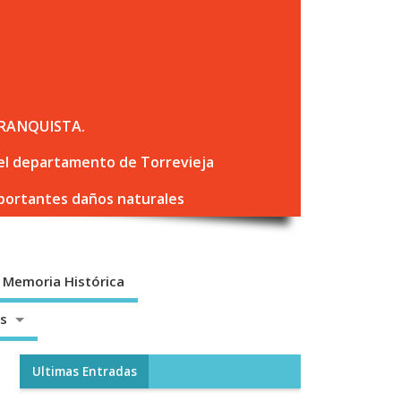
RANQUISTA.
 del departamento de Torrevieja
mportantes daños naturales
Memoria Histórica
os
Ultimas Entradas