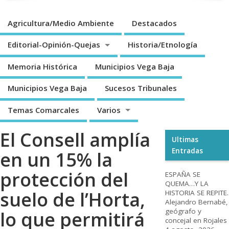
Agricultura/Medio Ambiente
Destacados
Editorial-Opinión-Quejas
Historia/Etnología
Memoria Histórica
Municipios Vega Baja
Municipios Vega Baja
Sucesos Tribunales
Temas Comarcales
Varios
El Consell amplía
Ultimas
Entradas
en un 15% la
protección del
ESPAÑA SE
QUEMA…Y LA
suelo de l’Horta,
HISTORIA SE REPITE.
Alejandro Bernabé,
geógrafo y
lo que permitirá
concejal en Rojales