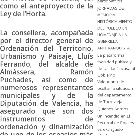
participativos
como el anteproyecto de la
JORNADAS DE
Ley de l’Horta.
MEMORIA
HISTÓRICA VIENTO
DEL PUEBLO EN
La consellera, acompañada
HOMENAJE A LA
por el director general de
GUERRILLA
Ordenación del Territorio,
ANTIFRANQUISTA.
Urbanismo y Paisaje, Lluís
La plataforma
“sanidad pública y
Ferrando, del alcalde de
de calidad” acusa al
Almàssera, Ramón
Gobierno
Puchades, así como de
Valenciano de
numerosos representantes
ocultar la situación
municipales y de la
del departamento
Diputación de Valencia, ha
de Torrevieja
Quienes Somos
asegurado que son dos
Un incendio en El
instrumentos de
Recorral de Rojales
ordenación y dinamización
es extinguido
de uno de los espacios más