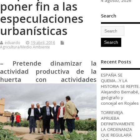
4 agosto, 2026
poner fin a las
especulaciones
Search
urbanísticas
eduardo
19 abril, 2016
Agricultura/Medio Ambiente
Recent Posts
– Pretende dinamizar la
actividad productiva de la
ESPAÑA SE
huerta
con actividades
QUEMA…Y LA
HISTORIA SE REPITE.
Alejandro Bernabé,
geógrafo y
concejal en Rojales
TORREVIEJA
APRUEBA
DEFINITIVAMENTE
LA ORDENANZA
QUE REGULARÁ