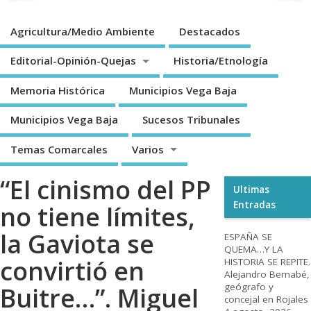
Agricultura/Medio Ambiente
Destacados
Editorial-Opinión-Quejas
Historia/Etnología
Memoria Histórica
Municipios Vega Baja
Municipios Vega Baja
Sucesos Tribunales
Temas Comarcales
Varios
“El cinismo del PP
Ultimas
Entradas
no tiene límites,
la Gaviota se
ESPAÑA SE
QUEMA…Y LA
convirtió en
HISTORIA SE REPITE.
Alejandro Bernabé,
geógrafo y
Buitre…”. Miguel
concejal en Rojales