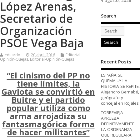
4 agosto, 2026
López Arenas,
Secretario de
Search
Organización
PSOE Vega Baja
eduardo
20 abril, 2016
Editorial-
Opinión-Quejas
,
Editorial-Opinión-Quejas
Recent Posts
“El cinismo del PP no
ESPAÑA SE
QUEMA…Y LA
tiene límites, la
HISTORIA SE REPITE.
Gaviota se convirtió en
Alejandro Bernabé,
Buitre y el partido
geógrafo y
concejal en Rojales
popular utiliza como
TORREVIEJA
arma arrojadiza su
APRUEBA
fantasmagórica forma
DEFINITIVAMENTE
LA ORDENANZA
de hacer militantes”
QUE REGULARÁ