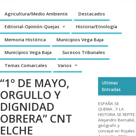
Agricultura/Medio Ambiente
Destacados
Editorial-Opinión-Quejas
Historia/Etnología
Memoria Histórica
Municipios Vega Baja
Municipios Vega Baja
Sucesos Tribunales
Temas Comarcales
Varios
“1º DE MAYO,
Ultimas
Entradas
ORGULLO Y
DIGNIDAD
ESPAÑA SE
QUEMA…Y LA
OBRERA” CNT
HISTORIA SE REPITE.
Alejandro Bernabé,
geógrafo y
ELCHE
concejal en Rojales