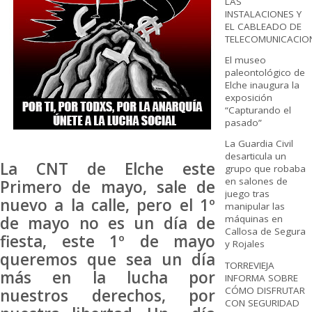
LAS
INSTALACIONES Y
EL CABLEADO DE
TELECOMUNICACIO
El museo
paleontológico de
Elche inaugura la
exposición
“Capturando el
pasado”
La Guardia Civil
desarticula un
La CNT de Elche este
grupo que robaba
en salones de
Primero de mayo, sale de
juego tras
nuevo a la calle, pero el 1º
manipular las
máquinas en
de mayo no es un día de
Callosa de Segura
fiesta, este 1º de mayo
y Rojales
queremos que sea un día
TORREVIEJA
más en la lucha por
INFORMA SOBRE
CÓMO DISFRUTAR
nuestros derechos, por
CON SEGURIDAD