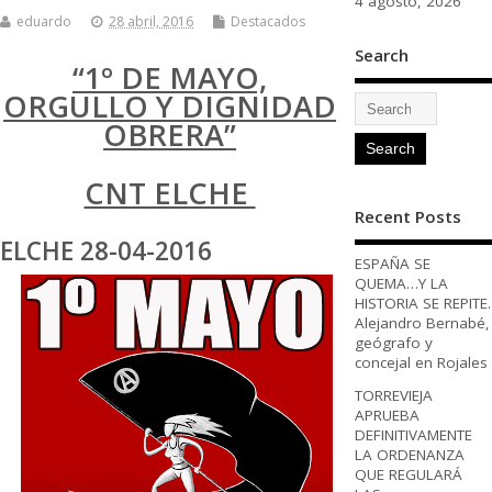
4 agosto, 2026
eduardo
28 abril, 2016
Destacados
Search
“1º DE MAYO,
ORGULLO Y DIGNIDAD
OBRERA”
CNT ELCHE
Recent Posts
ELCHE 28-04-2016
ESPAÑA SE
QUEMA…Y LA
HISTORIA SE REPITE.
Alejandro Bernabé,
geógrafo y
concejal en Rojales
TORREVIEJA
APRUEBA
DEFINITIVAMENTE
LA ORDENANZA
QUE REGULARÁ