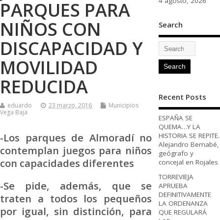
4 agosto, 2026
PARQUES PARA
NIÑOS CON
Search
DISCAPACIDAD Y
MOVILIDAD
REDUCIDA
Recent Posts
eduardo
23 marzo, 2016
Municipios
Vega Baja
ESPAÑA SE
QUEMA…Y LA
-Los parques de Almoradí no
HISTORIA SE REPITE.
Alejandro Bernabé,
contemplan juegos para niños
geógrafo y
con capacidades diferentes
concejal en Rojales
TORREVIEJA
-Se pide, además, que se
APRUEBA
DEFINITIVAMENTE
traten a todos los pequeños
LA ORDENANZA
por igual, sin distinción, para
QUE REGULARÁ