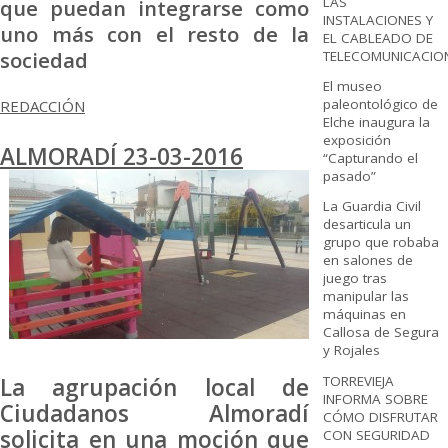
LAS
que puedan integrarse como
INSTALACIONES Y
uno más con el resto de la
EL CABLEADO DE
sociedad
TELECOMUNICACIO
El museo
paleontológico de
REDACCIÓN
Elche inaugura la
exposición
ALMORADÍ 23-03-2016
“Capturando el
pasado”
La Guardia Civil
desarticula un
grupo que robaba
en salones de
juego tras
manipular las
máquinas en
Callosa de Segura
y Rojales
TORREVIEJA
La agrupación local de
INFORMA SOBRE
Ciudadanos Almoradí
CÓMO DISFRUTAR
solicita en una moción que
CON SEGURIDAD