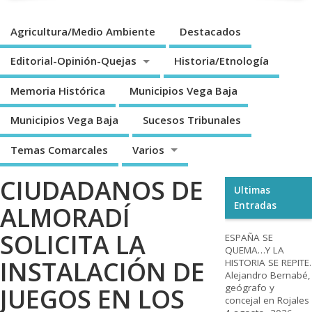
Agricultura/Medio Ambiente
Destacados
Editorial-Opinión-Quejas
Historia/Etnología
Memoria Histórica
Municipios Vega Baja
Municipios Vega Baja
Sucesos Tribunales
Temas Comarcales
Varios
CIUDADANOS DE
Ultimas
Entradas
ALMORADÍ
SOLICITA LA
ESPAÑA SE
QUEMA…Y LA
INSTALACIÓN DE
HISTORIA SE REPITE.
Alejandro Bernabé,
geógrafo y
JUEGOS EN LOS
concejal en Rojales