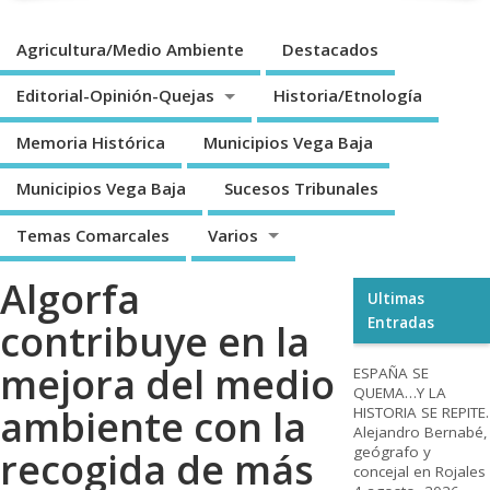
Agricultura/Medio Ambiente
Destacados
Editorial-Opinión-Quejas
Historia/Etnología
Memoria Histórica
Municipios Vega Baja
Municipios Vega Baja
Sucesos Tribunales
Temas Comarcales
Varios
Algorfa
Ultimas
Entradas
contribuye en la
mejora del medio
ESPAÑA SE
QUEMA…Y LA
ambiente con la
HISTORIA SE REPITE.
Alejandro Bernabé,
geógrafo y
recogida de más
concejal en Rojales