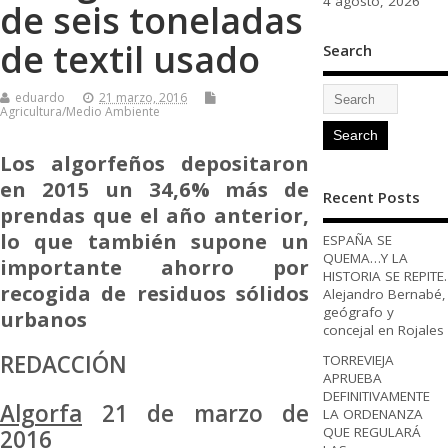
4 agosto, 2026
de seis toneladas
de textil usado
Search
eduardo
21 marzo, 2016
Agricultura/Medio Ambiente
Los algorfeños depositaron
en 2015 un 34,6% más de
Recent Posts
prendas que el año anterior,
lo que también supone un
ESPAÑA SE
QUEMA…Y LA
importante ahorro por
HISTORIA SE REPITE.
recogida de residuos sólidos
Alejandro Bernabé,
geógrafo y
urbanos
concejal en Rojales
REDACCIÓN
TORREVIEJA
APRUEBA
DEFINITIVAMENTE
Algorfa
21 de marzo de
LA ORDENANZA
QUE REGULARÁ
2016