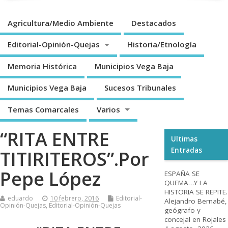
Agricultura/Medio Ambiente
Destacados
Editorial-Opinión-Quejas
Historia/Etnología
Memoria Histórica
Municipios Vega Baja
Municipios Vega Baja
Sucesos Tribunales
Temas Comarcales
Varios
“RITA ENTRE
Ultimas
Entradas
TITIRITEROS”.Por
Pepe López
ESPAÑA SE
QUEMA…Y LA
HISTORIA SE REPITE.
eduardo
10 febrero, 2016
Editorial-
Alejandro Bernabé,
Opinión-Quejas
,
Editorial-Opinión-Quejas
geógrafo y
concejal en Rojales