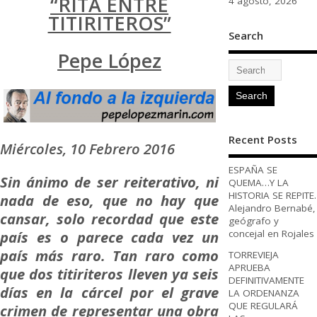
“RITA ENTRE
4 agosto, 2026
TITIRITEROS”
Search
Pepe López
Recent Posts
Miércoles, 10 Febrero 2016
ESPAÑA SE
Sin ánimo de ser reiterativo, ni
QUEMA…Y LA
HISTORIA SE REPITE.
nada de eso, que no hay que
Alejandro Bernabé,
cansar, solo recordad que este
geógrafo y
país es o parece cada vez un
concejal en Rojales
país más raro. Tan raro como
TORREVIEJA
APRUEBA
que dos titiriteros lleven ya seis
DEFINITIVAMENTE
días en la cárcel por el grave
LA ORDENANZA
QUE REGULARÁ
crimen de representar una obra