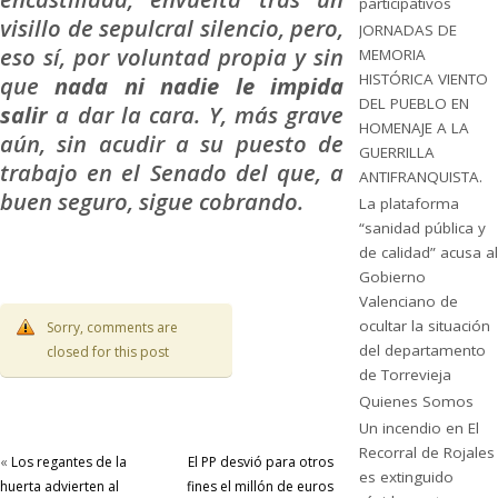
participativos
visillo de sepulcral silencio, pero,
JORNADAS DE
eso sí, por voluntad propia y sin
MEMORIA
HISTÓRICA VIENTO
que
nada ni nadie le impida
DEL PUEBLO EN
salir
a dar la cara. Y, más grave
HOMENAJE A LA
aún, sin acudir a su puesto de
GUERRILLA
trabajo en el Senado del que, a
ANTIFRANQUISTA.
buen seguro, sigue cobrando.
La plataforma
“sanidad pública y
de calidad” acusa al
Gobierno
Valenciano de
ocultar la situación
Sorry, comments are
del departamento
closed for this post
de Torrevieja
Quienes Somos
Un incendio en El
Recorral de Rojales
«
Los regantes de la
El PP desvió para otros
es extinguido
huerta advierten al
fines el millón de euros