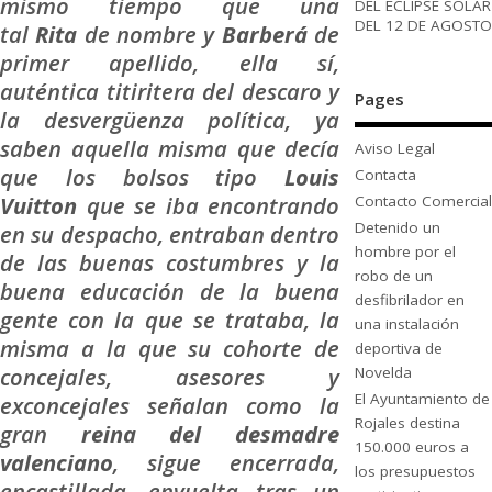
mismo tiempo que una
DEL ECLIPSE SOLAR
DEL 12 DE AGOSTO
tal
Rita
de nombre y
Barberá
de
primer apellido, ella sí,
auténtica titiritera del descaro y
Pages
la desvergüenza política, ya
saben aquella misma que decía
Aviso Legal
que los bolsos tipo
Louis
Contacta
Vuitton
que se iba encontrando
Contacto Comercial
Detenido un
en su despacho, entraban dentro
hombre por el
de las buenas costumbres y la
robo de un
buena educación de la buena
desfibrilador en
gente con la que se trataba, la
una instalación
misma a la que su cohorte de
deportiva de
concejales, asesores y
Novelda
El Ayuntamiento de
exconcejales señalan como la
Rojales destina
gran
reina del desmadre
150.000 euros a
valenciano
, sigue encerrada,
los presupuestos
encastillada, envuelta tras un